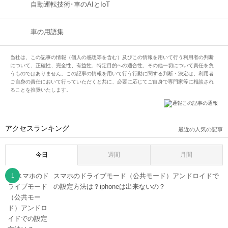
自動運転技術･車のAIとIoT
車の用語集
当社は、この記事の情報（個人の感想等を含む）及びこの情報を用いて行う利用者の判断
について、正確性、完全性、有益性、特定目的への適合性、その他一切について責任を負
うものではありません。この記事の情報を用いて行う行動に関する判断・決定は、利用者
ご自身の責任において行っていただくと共に、必要に応じてご自身で専門家等に相談され
ることを推奨いたします。
この記事の通報
アクセスランキング
最近の人気の記事
今日
週間
月間
スマホのドライブモード（公共モード）アンドロイドで
の設定方法は？iphoneは出来ないの？