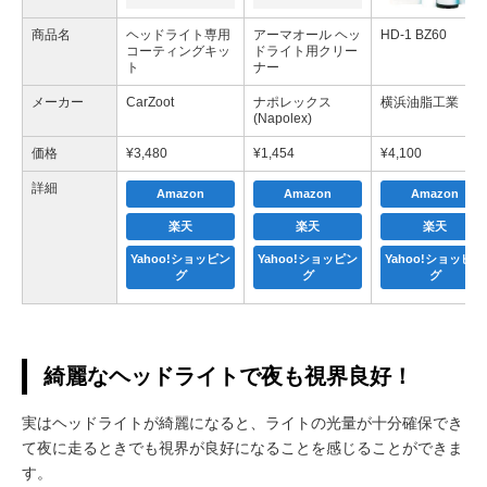
商品名
ヘッドライト専用
アーマオール ヘッ
HD-1 BZ60
コーティングキッ
ドライト用クリー
ト
ナー
メーカー
CarZoot
ナポレックス
横浜油脂工業
(Napolex)
価格
¥
3,480
¥
1,454
¥
4,100
詳細
Amazon
Amazon
Amazon
楽天
楽天
楽天
Yahoo!ショッピン
Yahoo!ショッピン
Yahoo!ショッピン
グ
グ
グ
綺麗なヘッドライトで夜も視界良好！
実はヘッドライトが綺麗になると、ライトの光量が十分確保でき
て夜に走るときでも視界が良好になることを感じることができま
す。