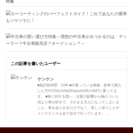
特集
この記事を書いたユーザー
ケンケン
■免許取得歴：10年 ■今乗っている車種：新車で購入
したTOYOTAのVitsGRsportsGRの5MTに乗ってま
す。 ■車に対する思い：父親の影響から物心ついた
頃より車が好きで、そのまま大人になってしまいま
した。車を走らせるだけでなく、美しく保つことや
メンテナンスも全て自分で行っています。 …