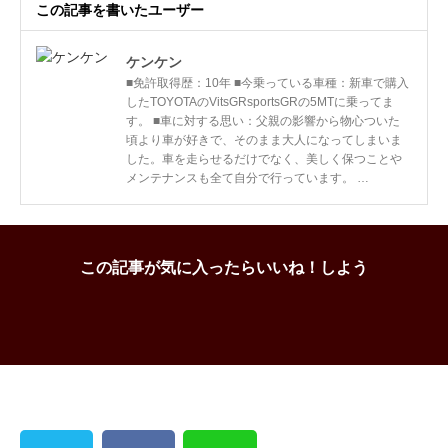
この記事を書いたユーザー
ケンケン
■免許取得歴：10年 ■今乗っている車種：新車で購入
したTOYOTAのVitsGRsportsGRの5MTに乗ってま
す。 ■車に対する思い：父親の影響から物心ついた
頃より車が好きで、そのまま大人になってしまいま
した。車を走らせるだけでなく、美しく保つことや
メンテナンスも全て自分で行っています。 …
この記事が気に入ったらいいね！しよう