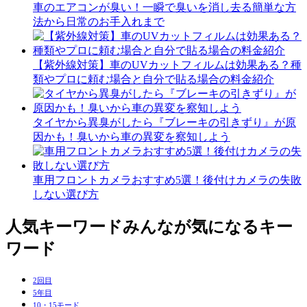
車のエアコンが臭い！一瞬で臭いを消し去る簡単な方
法から日常のお手入れまで
【紫外線対策】車のUVカットフィルムは効果ある？種
類やプロに頼む場合と自分で貼る場合の料金紹介
タイヤから異臭がしたら『ブレーキの引きずり』が原
因かも！臭いから車の異変を察知しよう
車用フロントカメラおすすめ5選！後付けカメラの失敗
しない選び方
人気キーワード
みんなが気になるキー
ワード
2回目
5年目
10・15モード