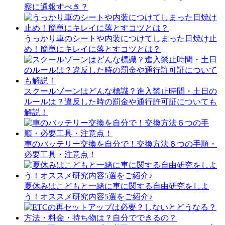
察に通報すべき？
うっかり車のシートや内装につけてしまった日焼け止
め！簡単にキレイに落とすコツとは？
スクールゾーンはどんな標識？進入禁止時間・土日の
ルールは？違反した時の罰金や通行許可証についても
解説！
車のバッテリー交換を自分で！交換方法６つの手順・
必要工具・注意点！
夏休みはこどもと一緒に車に関する自由研究をしよ
う！オススメ研究内容5選をご紹介♪