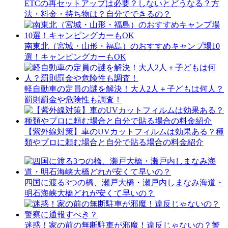
ETCの再セットアップは必要？しないとどうなる？方
法・料金・持ち物は？自分でできるの？
南東北（宮城・山形・福島）のおすすめキャンプ場10
選！キャンピングカーもOK
軽自動車の定員の謎を解決！大人2人＋子どもは何人？
罰則罰金や危険性も調査！
【紫外線対策】車のUVカットフィルムは効果ある？種
類やプロに頼む場合と自分で貼る場合の料金紹介
四国に渡る3つの橋、瀬戸大橋・瀬戸内しまなみ海道・
明石海峡大橋どれが安くて早いの？
迷惑！家の前の無断駐車が邪魔！違反じゃないの？警