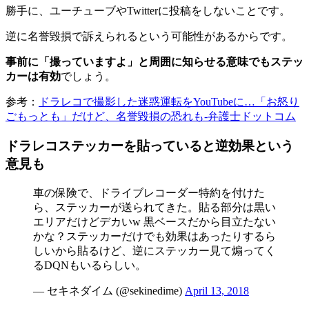
勝手に、ユーチューブやTwitterに投稿をしないことです。
逆に名誉毀損で訴えられるという可能性があるからです。
事前に「撮っていますよ」と周囲に知らせる意味でもステッ
カーは有効
でしょう。
参考：
ドラレコで撮影した迷惑運転をYouTubeに…「お怒り
ごもっとも」だけど、名誉毀損の恐れも-弁護士ドットコム
ドラレコステッカーを貼っていると逆効果という
意見も
車の保険で、ドライブレコーダー特約を付けた
ら、ステッカーが送られてきた。貼る部分は黒い
エリアだけどデカいw 黒ベースだから目立たない
かな？ステッカーだけでも効果はあったりするら
しいから貼るけど、逆にステッカー見て煽ってく
るDQNもいるらしい。
— セキネダイム (@sekinedime)
April 13, 2018