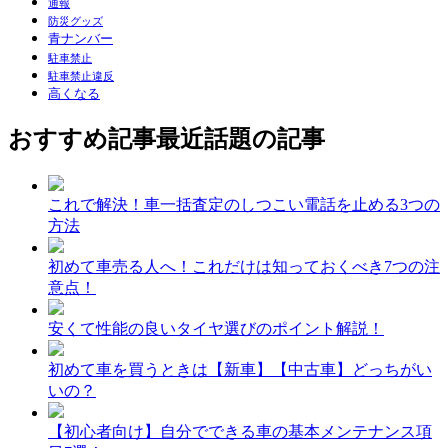
通報
防災グッズ
青ナンバー
駐車禁止
駐車禁止違反
高くなる
おすすめ記事
最近話題の記事
これで解決！車一括査定のしつこい電話を止める3つの
方法
初めて車売る人へ！これだけは知っておくべき7つの注
意点！
安くて性能の良いタイヤ選びのポイント解説！
初めて車を買うときは【新車】【中古車】どっちがい
いの？
【初心者向け】自分でできる車の基本メンテナンス項