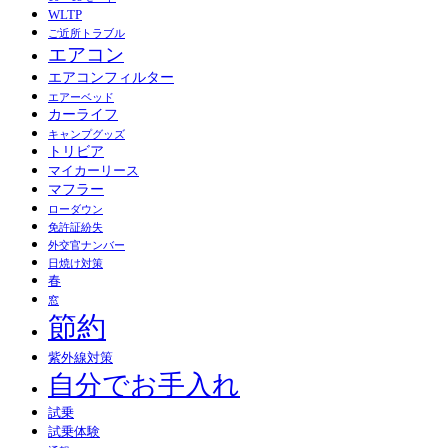
WLTP
ご近所トラブル
エアコン
エアコンフィルター
エアーベッド
カーライフ
キャンプグッズ
トリビア
マイカーリース
マフラー
ローダウン
免許証紛失
外交官ナンバー
日焼け対策
春
窓
節約
紫外線対策
自分でお手入れ
試乗
試乗体験