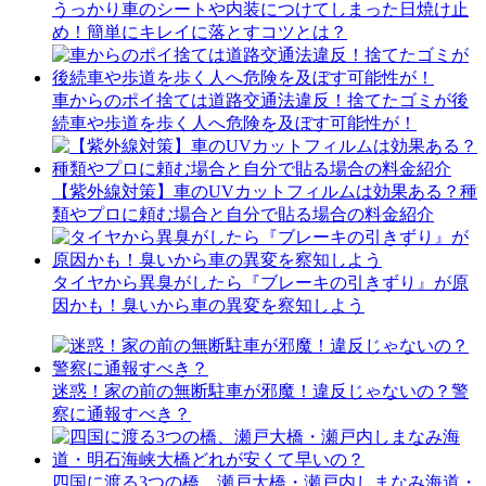
うっかり車のシートや内装につけてしまった日焼け止
め！簡単にキレイに落とすコツとは？
車からのポイ捨ては道路交通法違反！捨てたゴミが後
続車や歩道を歩く人へ危険を及ぼす可能性が！
【紫外線対策】車のUVカットフィルムは効果ある？種
類やプロに頼む場合と自分で貼る場合の料金紹介
タイヤから異臭がしたら『ブレーキの引きずり』が原
因かも！臭いから車の異変を察知しよう
迷惑！家の前の無断駐車が邪魔！違反じゃないの？警
察に通報すべき？
四国に渡る3つの橋、瀬戸大橋・瀬戸内しまなみ海道・