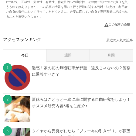
について、正確性、完全性、有益性、特定目的への適合性、その他一切について責任を負
うものではありません。この記事の情報を用いて行う行動に関する判断・決定は、利用者
ご自身の責任において行っていただくと共に、必要に応じてご自身で専門家等に相談され
ることを推奨いたします。
この記事の通報
アクセスランキング
最近の人気の記事
今日
週間
月間
迷惑！家の前の無断駐車が邪魔！違反じゃないの？警察
に通報すべき？
夏休みはこどもと一緒に車に関する自由研究をしよう！
オススメ研究内容5選をご紹介♪
タイヤから異臭がしたら『ブレーキの引きずり』が原因