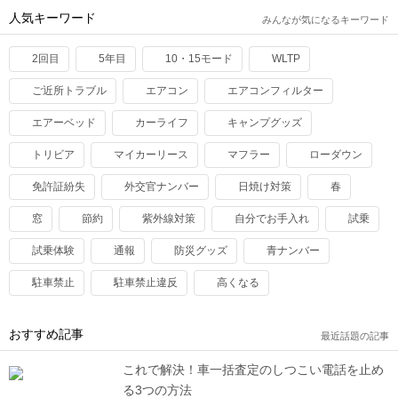
人気キーワード
みんなが気になるキーワード
2回目
5年目
10・15モード
WLTP
ご近所トラブル
エアコン
エアコンフィルター
エアーベッド
カーライフ
キャンプグッズ
トリビア
マイカーリース
マフラー
ローダウン
免許証紛失
外交官ナンバー
日焼け対策
春
窓
節約
紫外線対策
自分でお手入れ
試乗
試乗体験
通報
防災グッズ
青ナンバー
駐車禁止
駐車禁止違反
高くなる
おすすめ記事
最近話題の記事
これで解決！車一括査定のしつこい電話を止め
る3つの方法