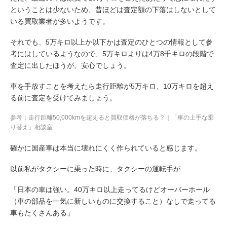
ということは少ないため、昔ほどは査定額の下落はしないとして
いる買取業者が多いようです。
それでも、5万キロ以上か以下かは査定のひとつの情報として参
考にはしているようなので、5万キロよりは4万8千キロの段階で
査定に出したほうが、安心でしょう。
車を手放すことを考えたら走行距離が5万キロ、10万キロを超え
る前に査定を受けてみましょう。
参考：
走行距離50,000kmを超えると買取価格が落ちる？｜「車の上手な乗
り替え」相談室
確かに国産車は本当に壊れにくく作られていると感じます。
以前私がタクシーに乗った時に、タクシーの運転手が
「日本の車は強い。40万キロ以上走ってるけどオーバーホール
（車の部品を一気に新しいものに交換すること）なしで走ってる
車もたくさんある」