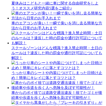
夏休みはこどもと一緒に車に関する自由研究をしよ
う！オススメ研究内容5選をご紹介♪
車のエアコンが臭い！一瞬で臭いを消し去る簡単な方
法から日常のお手入れまで
スクールゾーンはどんな標識？進入禁止時間・土日の
ルールは？違反した時の罰金や通行許可証についても
解説！
うっかり車のシートや内装につけてしまった日焼け止
め！簡単にキレイに落とすコツとは？
車からのポイ捨ては道路交通法違反！捨てたゴミが後
続車や歩道を歩く人へ危険を及ぼす可能性が！