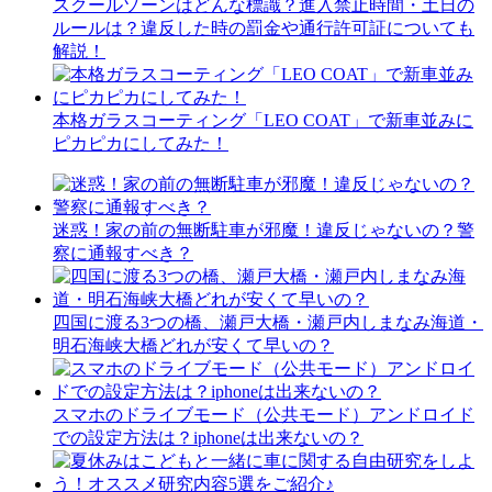
スクールゾーンはどんな標識？進入禁止時間・土日の
ルールは？違反した時の罰金や通行許可証についても
解説！
本格ガラスコーティング「LEO COAT」で新車並みに
ピカピカにしてみた！
迷惑！家の前の無断駐車が邪魔！違反じゃないの？警
察に通報すべき？
四国に渡る3つの橋、瀬戸大橋・瀬戸内しまなみ海道・
明石海峡大橋どれが安くて早いの？
スマホのドライブモード（公共モード）アンドロイド
での設定方法は？iphoneは出来ないの？