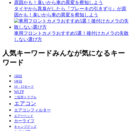
タイヤから異臭がしたら『ブレーキの引きずり』が原
因かも！臭いから車の異変を察知しよう
車用フロントカメラおすすめ5選！後付けカメラの失敗
しない選び方
人気キーワード
みんなが気になるキー
ワード
2回目
5年目
10・15モード
WLTP
ご近所トラブル
エアコン
エアコンフィルター
エアーベッド
カーライフ
キャンプグッズ