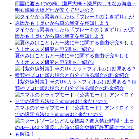
四国に渡る3つの橋、瀬戸大橋・瀬戸内しまなみ海道・
明石海峡大橋どれが安くて早いの？
タイヤから異臭がしたら『ブレーキの引きずり』が原
因かも！臭いから車の異変を察知しよう
夏休みはこどもと一緒に車に関する自由研究をしよ
う！オススメ研究内容5選をご紹介♪
【紫外線対策】車のUVカットフィルムは効果ある？種
類やプロに頼む場合と自分で貼る場合の料金紹介
スマホのドライブモード（公共モード）アンドロイド
での設定方法は？iphoneは出来ないの？