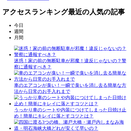
アクセスランキング
最近の人気の記事
今日
週間
月間
迷惑！家の前の無断駐車が邪魔！違反じゃないの？警
察に通報すべき？
車のエアコンが臭い！一瞬で臭いを消し去る簡単な方
法から日常のお手入れまで
うっかり車のシートや内装につけてしまった日焼け止
め！簡単にキレイに落とすコツとは？