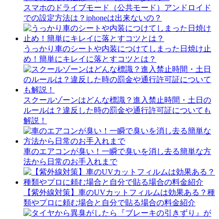
スマホのドライブモード（公共モード）アンドロイド
での設定方法は？iphoneは出来ないの？
うっかり車のシートや内装につけてしまった日焼け止
め！簡単にキレイに落とすコツとは？
スクールゾーンはどんな標識？進入禁止時間・土日の
ルールは？違反した時の罰金や通行許可証についても
解説！
車のエアコンが臭い！一瞬で臭いを消し去る簡単な方
法から日常のお手入れまで
【紫外線対策】車のUVカットフィルムは効果ある？種
類やプロに頼む場合と自分で貼る場合の料金紹介