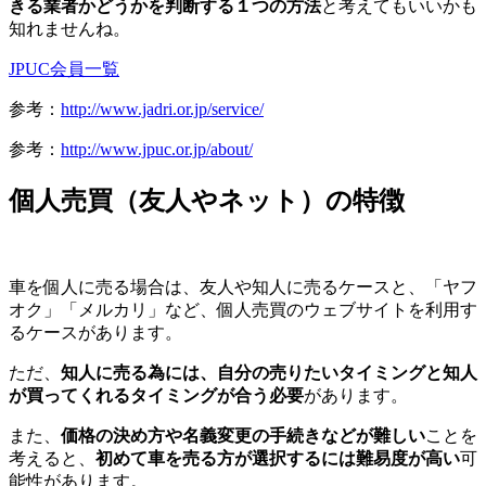
きる業者かどうかを判断する１つの方法
と考えてもいいかも
知れませんね。
JPUC会員一覧
参考：
http://www.jadri.or.jp/service/
参考：
http://www.jpuc.or.jp/about/
個人売買（友人やネット）の特徴
車を個人に売る場合は、友人や知人に売るケースと、「ヤフ
オク」「メルカリ」など、個人売買のウェブサイトを利用す
るケースがあります。
ただ、
知人に売る為には、自分の売りたいタイミングと知人
が買ってくれるタイミングが合う必要
があります。
また、
価格の決め方や名義変更の手続きなどが難しい
ことを
考えると、
初めて車を売る方が選択するには難易度が高い
可
能性があります。