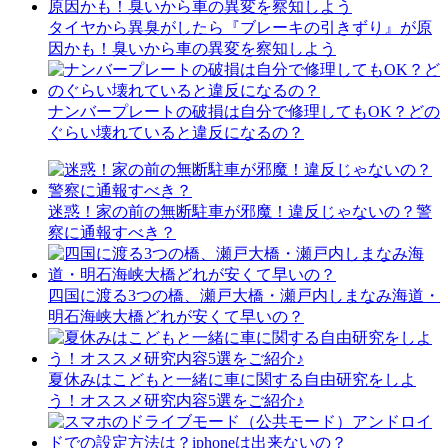
タイヤから異臭がしたら『ブレーキの引きずり』が原
因かも！臭いから車の異変を察知しよう
ナンバープレートの破損は自分で修理してもOK？どの
ぐらい壊れていると違反になるの？
迷惑！家の前の無断駐車が邪魔！違反じゃないの？警
察に通報すべき？
四国に渡る3つの橋、瀬戸大橋・瀬戸内しまなみ海道・
明石海峡大橋どれが安くて早いの？
夏休みはこどもと一緒に車に関する自由研究をしよ
う！オススメ研究内容5選をご紹介♪