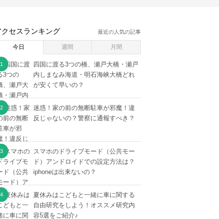
アクセスランキング
最近の人気の記事
今日
週間
月間
四国に渡る3つの橋、瀬戸大橋・瀬戸
内しまなみ海道・明石海峡大橋どれ
が安くて早いの？
迷惑！家の前の無断駐車が邪魔！違
反じゃないの？警察に通報すべき？
スマホのドライブモード（公共モー
ド）アンドロイドでの設定方法は？
iphoneは出来ないの？
夏休みはこどもと一緒に車に関する
自由研究をしよう！オススメ研究内
容5選をご紹介♪