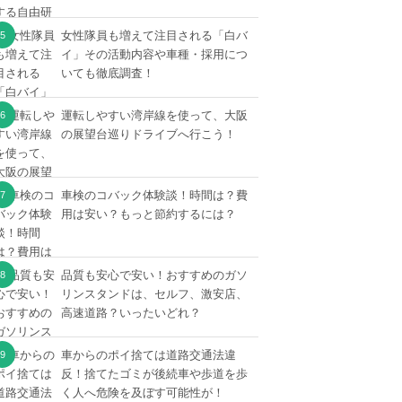
女性隊員も増えて注目される「白バ
イ」その活動内容や車種・採用につ
いても徹底調査！
運転しやすい湾岸線を使って、大阪
の展望台巡りドライブへ行こう！
車検のコバック体験談！時間は？費
用は安い？もっと節約するには？
品質も安心で安い！おすすめのガソ
リンスタンドは、セルフ、激安店、
高速道路？いったいどれ？
車からのポイ捨ては道路交通法違
反！捨てたゴミが後続車や歩道を歩
く人へ危険を及ぼす可能性が！