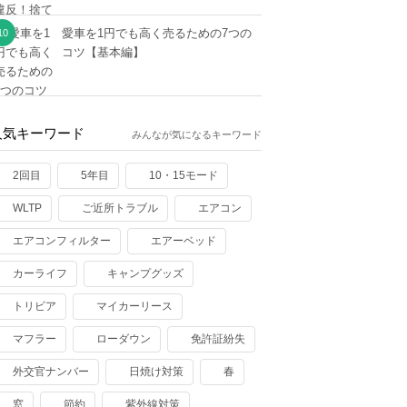
愛車を1円でも高く売るための7つの
コツ【基本編】
人気キーワード
みんなが気になるキーワード
2回目
5年目
10・15モード
WLTP
ご近所トラブル
エアコン
エアコンフィルター
エアーベッド
カーライフ
キャンプグッズ
トリビア
マイカーリース
マフラー
ローダウン
免許証紛失
外交官ナンバー
日焼け対策
春
窓
節約
紫外線対策