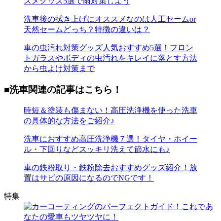
スメグッズ5選で雨対策しよう
洗車後の拭き上げにオススメなのは人工セームor
天然セームどっち？特徴の違いは？
車の虫汚れ対策グッズ人気おすすめ5選！フロン
トガラスやボディの虫汚れをキレイに落とす方法
から虫よけ対策まで
■洗車関連の記事はこちら！
時短＆塗装も傷まない！高圧洗浄機を使った洗車
の具体的な方法をご紹介♪
洗車におすすめ高圧洗浄機７選！タイヤ・ホイー
ル・下回りなどスッキリ洗えて節水にも♪
車の鉄粉取り・鉄粉除去おすすめグッズ紹介！放
置はサビの原因になるのでNGです！
特集