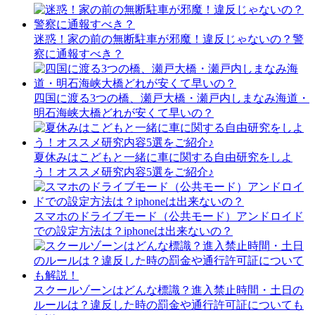
迷惑！家の前の無断駐車が邪魔！違反じゃないの？警
察に通報すべき？
四国に渡る3つの橋、瀬戸大橋・瀬戸内しまなみ海道・
明石海峡大橋どれが安くて早いの？
夏休みはこどもと一緒に車に関する自由研究をしよ
う！オススメ研究内容5選をご紹介♪
スマホのドライブモード（公共モード）アンドロイド
での設定方法は？iphoneは出来ないの？
スクールゾーンはどんな標識？進入禁止時間・土日の
ルールは？違反した時の罰金や通行許可証についても