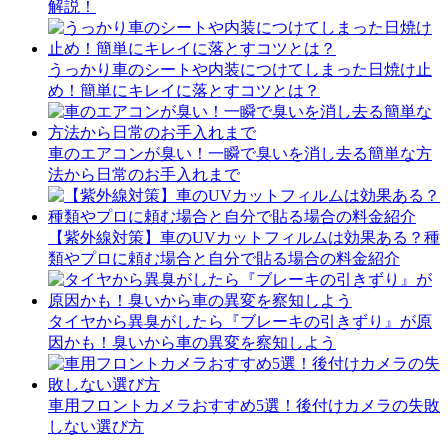
解説！
うっかり車のシートや内装につけてしまった日焼け止
め！簡単にキレイに落とすコツとは？
車のエアコンが臭い！一瞬で臭いを消し去る簡単な方
法から日常のお手入れまで
【紫外線対策】車のUVカットフィルムは効果ある？種
類やプロに頼む場合と自分で貼る場合の料金紹介
タイヤから異臭がしたら『ブレーキの引きずり』が原
因かも！臭いから車の異変を察知しよう
車用フロントカメラおすすめ5選！後付けカメラの失敗
しない選び方