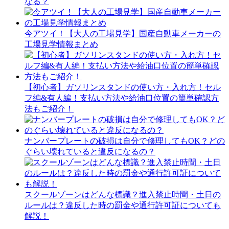
なる？
今アツイ！【大人の工場見学】国産自動車メーカーの
工場見学情報まとめ
【初心者】ガソリンスタンドの使い方・入れ方！セル
フ編&有人編！支払い方法や給油口位置の簡単確認方
法もご紹介！
ナンバープレートの破損は自分で修理してもOK？どの
ぐらい壊れていると違反になるの？
スクールゾーンはどんな標識？進入禁止時間・土日の
ルールは？違反した時の罰金や通行許可証についても
解説！