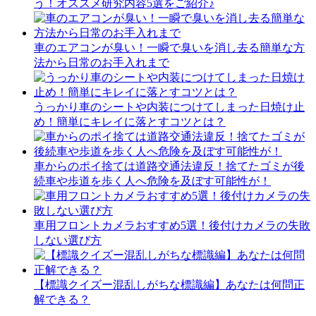
う！オススメ研究内容5選をご紹介♪
車のエアコンが臭い！一瞬で臭いを消し去る簡単な方
法から日常のお手入れまで
うっかり車のシートや内装につけてしまった日焼け止
め！簡単にキレイに落とすコツとは？
車からのポイ捨ては道路交通法違反！捨てたゴミが後
続車や歩道を歩く人へ危険を及ぼす可能性が！
車用フロントカメラおすすめ5選！後付けカメラの失敗
しない選び方
【標識クイズー混乱しがちな標識編】あなたは何問正
解できる？