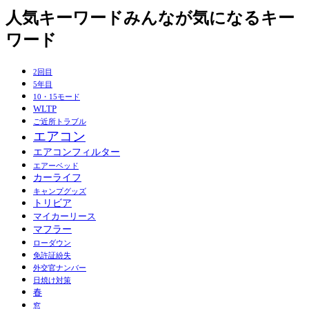
人気キーワード
みんなが気になるキー
ワード
2回目
5年目
10・15モード
WLTP
ご近所トラブル
エアコン
エアコンフィルター
エアーベッド
カーライフ
キャンプグッズ
トリビア
マイカーリース
マフラー
ローダウン
免許証紛失
外交官ナンバー
日焼け対策
春
窓