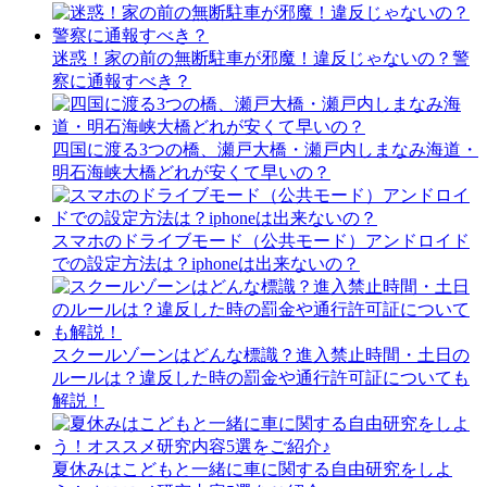
迷惑！家の前の無断駐車が邪魔！違反じゃないの？警
察に通報すべき？
四国に渡る3つの橋、瀬戸大橋・瀬戸内しまなみ海道・
明石海峡大橋どれが安くて早いの？
スマホのドライブモード（公共モード）アンドロイド
での設定方法は？iphoneは出来ないの？
スクールゾーンはどんな標識？進入禁止時間・土日の
ルールは？違反した時の罰金や通行許可証についても
解説！
夏休みはこどもと一緒に車に関する自由研究をしよ