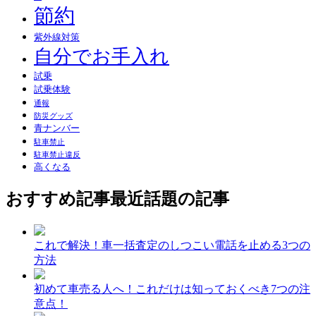
節約
紫外線対策
自分でお手入れ
試乗
試乗体験
通報
防災グッズ
青ナンバー
駐車禁止
駐車禁止違反
高くなる
おすすめ記事
最近話題の記事
これで解決！車一括査定のしつこい電話を止める3つの
方法
初めて車売る人へ！これだけは知っておくべき7つの注
意点！