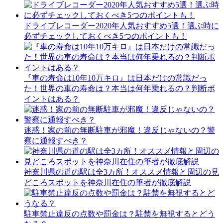
ドライブレコーダー2020年人気おすすめ5選！選ぶ時に
必ずチェックしておくべき5つのポイントも！
『車の寿命は10年10万キロ』は日本だけの常識だっ
た！世界の車の寿命は？本当は何年乗れるの？判断ポ
イントはある？
迷惑！家の前の無断駐車が邪魔！違反じゃないの？警
察に通報すべき？
神奈川県の道の駅は全3カ所！オススメ情報と周辺の見
どころスポットを神奈川在住の筆者が徹底解説
駐車禁止違反の点数や罰金は？駐禁を無視するとどう