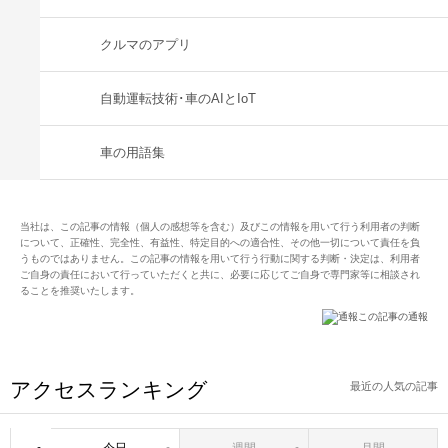
クルマのアプリ
自動運転技術･車のAIとIoT
車の用語集
当社は、この記事の情報（個人の感想等を含む）及びこの情報を用いて行う利用者の判断
について、正確性、完全性、有益性、特定目的への適合性、その他一切について責任を負
うものではありません。この記事の情報を用いて行う行動に関する判断・決定は、利用者
ご自身の責任において行っていただくと共に、必要に応じてご自身で専門家等に相談され
ることを推奨いたします。
この記事の通報
アクセスランキング
最近の人気の記事
今日
週間
月間