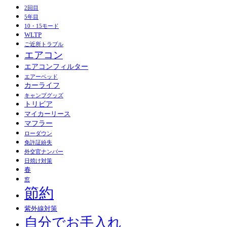
2回目
5年目
10・15モード
WLTP
ご近所トラブル
エアコン
エアコンフィルター
エアーベッド
カーライフ
キャンプグッズ
トリビア
マイカーリース
マフラー
ローダウン
免許証紛失
外交官ナンバー
日焼け対策
春
窓
節約
紫外線対策
自分でお手入れ