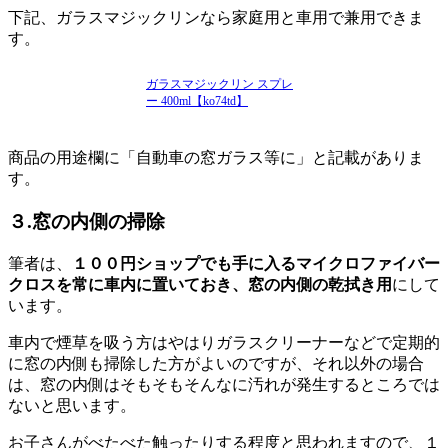
下記、ガラスマジックリンなら家庭用と車用で兼用できま
す。
ガラスマジックリン スプレ
ー 400ml【ko74td】
商品の用途欄に「自動車の窓ガラス等に」と記載がありま
す。
３.窓の内側の掃除
筆者は、
１００円ショップでも手に入るマイクロファイバー
クロスを常に車内に置いておき、窓の内側の乾拭き用
にして
います。
車内で煙草を吸う方はやはりガラスクリーナーなどで定期的
に窓の内側も掃除した方がよいのですが、それ以外の場合
は、窓の内側はそもそもそんなに汚れが発生するところでは
ないと思います。
お子さんがべたべた触ったりする程度と思われますので、１