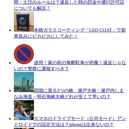
間・土日のルールは？違反した時の罰金や通行許可証
についても解説！
本格ガラスコーティング「LEO COAT」で新
車並みにピカピカにしてみた！
迷惑！家の前の無断駐車が邪魔！違反じゃな
いの？警察に通報すべき？
四国に渡る3つの橋、瀬戸大橋・瀬戸内しま
なみ海道・明石海峡大橋どれが安くて早いの？
スマホのドライブモード（公共モード）アン
ドロイドでの設定方法は？iphoneは出来ないの？