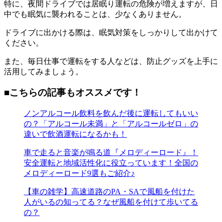
特に、夜間ドライブでは居眠り運転の危険が増えますが、日
中でも眠気に襲われることは、少なくありません。
ドライブに出かける際は、眠気対策をしっかりして出かけて
ください。
また、毎日仕事で運転をする人などは、防止グッズを上手に
活用してみましょう。
■こちらの記事もオススメです！
ノンアルコール飲料を飲んだ後に運転してもいい
の？「アルコール未満」と「アルコールゼロ」の
違いで飲酒運転になるかも！
車で走ると音楽が鳴る道『メロディーロード』！
安全運転と地域活性化に役立っています！全国の
メロディーロード9選もご紹介♪
【車の雑学】高速道路のPA・SAで風船を付けた
人がいるの知ってる？なぜ風船を付けて歩いてる
の？