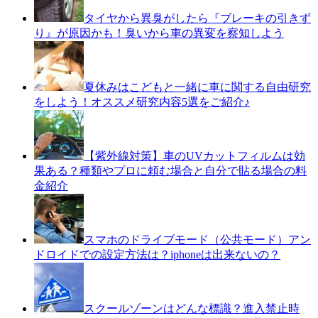
タイヤから異臭がしたら『ブレーキの引きず
り』が原因かも！臭いから車の異変を察知しよう
夏休みはこどもと一緒に車に関する自由研究
をしよう！オススメ研究内容5選をご紹介♪
【紫外線対策】車のUVカットフィルムは効
果ある？種類やプロに頼む場合と自分で貼る場合の料
金紹介
スマホのドライブモード（公共モード）アン
ドロイドでの設定方法は？iphoneは出来ないの？
スクールゾーンはどんな標識？進入禁止時