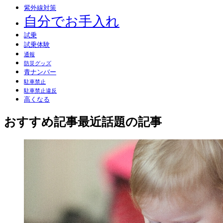
紫外線対策
自分でお手入れ
試乗
試乗体験
通報
防災グッズ
青ナンバー
駐車禁止
駐車禁止違反
高くなる
おすすめ記事
最近話題の記事