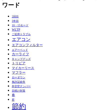
ワード
2回目
5年目
10・15モード
WLTP
ご近所トラブル
エアコン
エアコンフィルター
エアーベッド
カーライフ
キャンプグッズ
トリビア
マイカーリース
マフラー
ローダウン
免許証紛失
外交官ナンバー
日焼け対策
春
窓
節約