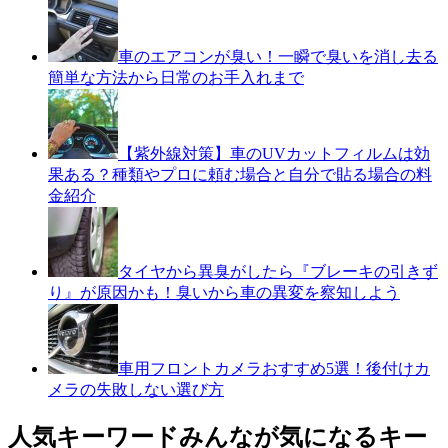
車のエアコンが臭い！一瞬で臭いを消し去る
簡単な方法から日常のお手入れまで
【紫外線対策】車のUVカットフィルムは効
果ある？種類やプロに頼む場合と自分で貼る場合の料
金紹介
タイヤから異臭がしたら『ブレーキの引きず
り』が原因かも！臭いから車の異変を察知しよう
車用フロントカメラおすすめ5選！後付けカ
メラの失敗しない選び方
人気キーワード
みんなが気になるキー