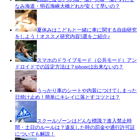
なみ海道・明石海峡大橋どれが安くて早いの？
夏休みはこどもと一緒に車に関する自由研究
をしよう！オススメ研究内容5選をご紹介♪
スマホのドライブモード（公共モード）アン
ドロイドでの設定方法は？iphoneは出来ないの？
うっかり車のシートや内装につけてしまった
日焼け止め！簡単にキレイに落とすコツとは？
スクールゾーンはどんな標識？進入禁止時
間・土日のルールは？違反した時の罰金や通行許可証
についても解説！