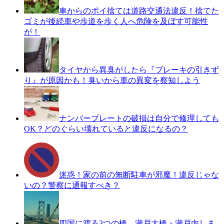
車からのポイ捨ては道路交通法違反！捨てた
ゴミが後続車や歩道を歩く人へ危険を及ぼす可能性
が！
タイヤから異臭がしたら『ブレーキの引きず
り』が原因かも！臭いから車の異変を察知しよう
ナンバープレートの破損は自分で修理しても
OK？どのぐらい壊れていると違反になるの？
迷惑！家の前の無断駐車が邪魔！違反じゃな
いの？警察に通報すべき？
四国に渡る3つの橋、瀬戸大橋・瀬戸内しま