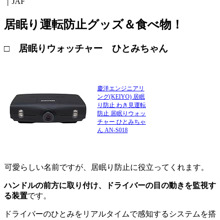
｜JAF
居眠り運転防止グッズ＆食べ物！
□ 居眠りウォッチャー ひとみちゃん
慶洋エンジニアリ
ング(KEIYO) 居眠
り防止 わき見運転
防止 居眠りウォッ
チャー ひとみちゃ
ん AN-S018
可愛らしい名前ですが、居眠り防止に役立ってくれます。
ハンドルの前方に取り付け、ドライバーの目の動きを監視す
る装置
です。
ドライバーのひとみをリアルタイムで感知するシステムを搭