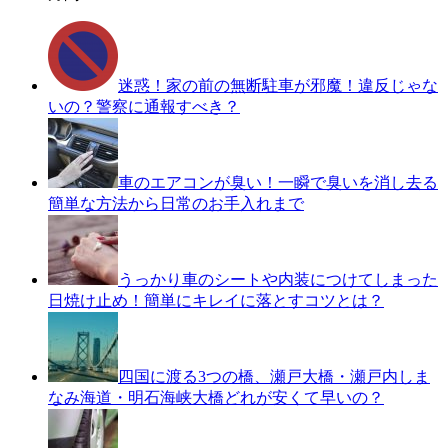
迷惑！家の前の無断駐車が邪魔！違反じゃな
いの？警察に通報すべき？
車のエアコンが臭い！一瞬で臭いを消し去る
簡単な方法から日常のお手入れまで
うっかり車のシートや内装につけてしまった
日焼け止め！簡単にキレイに落とすコツとは？
四国に渡る3つの橋、瀬戸大橋・瀬戸内しま
なみ海道・明石海峡大橋どれが安くて早いの？