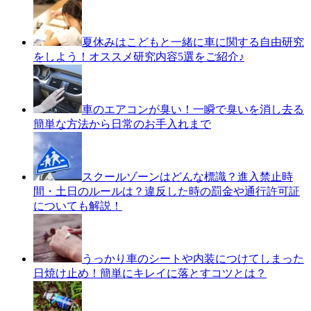
夏休みはこどもと一緒に車に関する自由研究
をしよう！オススメ研究内容5選をご紹介♪
車のエアコンが臭い！一瞬で臭いを消し去る
簡単な方法から日常のお手入れまで
スクールゾーンはどんな標識？進入禁止時
間・土日のルールは？違反した時の罰金や通行許可証
についても解説！
うっかり車のシートや内装につけてしまった
日焼け止め！簡単にキレイに落とすコツとは？