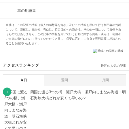
車の用語集
当社は、この記事の情報（個人の感想等を含む）及びこの情報を用いて行う利用者の判断
について、正確性、完全性、有益性、特定目的への適合性、その他一切について責任を負
うものではありません。この記事の情報を用いて行う行動に関する判断・決定は、利用者
ご自身の責任において行っていただくと共に、必要に応じてご自身で専門家等に相談され
ることを推奨いたします。
この記事の通報
アクセスランキング
最近の人気の記事
今日
週間
月間
四国に渡る3つの橋、瀬戸大橋・瀬戸内しまなみ海道・明
石海峡大橋どれが安くて早いの？