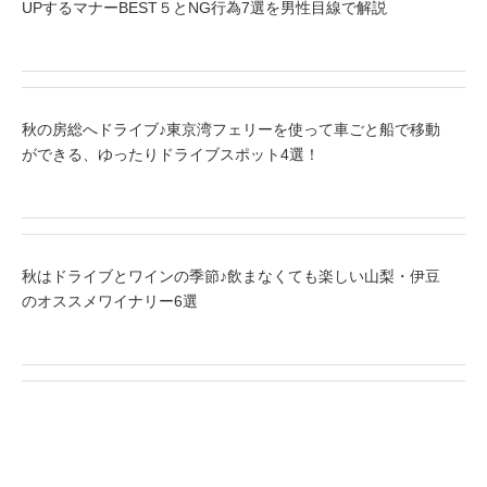
UPするマナーBEST５とNG行為7選を男性目線で解説
秋の房総へドライブ♪東京湾フェリーを使って車ごと船で移動
ができる、ゆったりドライブスポット4選！
秋はドライブとワインの季節♪飲まなくても楽しい山梨・伊豆
のオススメワイナリー6選