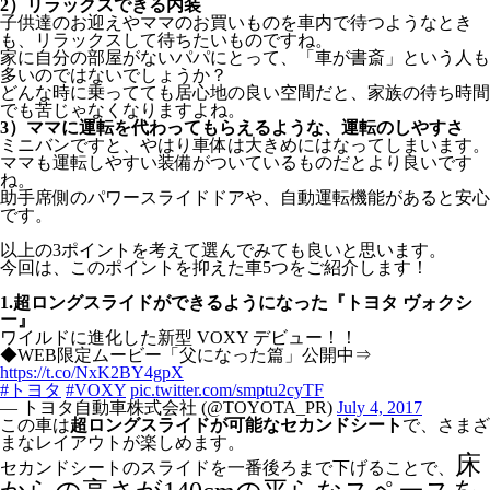
2）リラックスできる内装
子供達のお迎えやママのお買いものを車内で待つようなとき
も、リラックスして待ちたいものですね。
家に自分の部屋がないパパにとって、「車が書斎」という人も
多いのではないでしょうか？
どんな時に乗ってても居心地の良い空間だと、家族の待ち時間
でも苦じゃなくなりますよね。
3）ママに運転を代わってもらえるような、運転のしやすさ
ミニバンですと、やはり車体は大きめにはなってしまいます。
ママも運転しやすい装備がついているものだとより良いです
ね。
助手席側のパワースライドドアや、自動運転機能があると安心
です。
以上の3ポイントを考えて選んでみても良いと思います。
今回は、このポイントを抑えた車5つをご紹介します！
1.超ロングスライドができるようになった『トヨタ ヴォクシ
ー』
ワイルドに進化した新型 VOXY デビュー！！
◆WEB限定ムービー「父になった篇」公開中⇒
https://t.co/NxK2BY4gpX
#トヨタ
#VOXY
pic.twitter.com/smptu2cyTF
— トヨタ自動車株式会社 (@TOYOTA_PR)
July 4, 2017
この車は
超ロングスライドが可能なセカンドシート
で、さまざ
まなレイアウトが楽しめます。
床
セカンドシートのスライドを一番後ろまで下げることで、