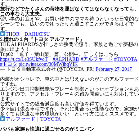
す。
旅行などでたくさんの荷物を運ばなくてはならなくなっても、
この車なら大丈夫。
習い事のお迎えや、お買い物中のママを待つといった日常的な
シーンでも、広いのでゆったりと過ごすことができるはずで
す。
THOR｜DAIHATSU
5.憧れの１台『トヨタ アルファード』
THE ALPHARD'Sが忙しさの狭間で想う、家族と過ごす夢想の
旅に出よう！
Trip02 「逗子・葉山梨」篇、公開中。詳しくはこちら
https://t.co/Le3SUkfvqT
#ALPHARD
#アルファード
#TOYOTA
#トヨタ
pic.twitter.com/30MWjhqVIK
— トヨタ自動車株式会社 (@TOYOTA_PR)
February 27, 2017
内装がオシャレで、車の中とは思えないのがこのアルファード
ですね。
エンジン出力抑制機能やブレーキ制御といったオプションもあ
りますので、アクセル・ブレーキの踏み間違いにも対応してい
ます。
公式サイトでの総合満足度も高い評価を得ています。
少々値は張る車種ですが、それに見合った性能なので、家族が
多くても快適な車内環境がいい！という方にはオススメです。
アルファード｜TOYOTA
パパも家族も快適に過ごせるのがミニバン