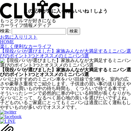
この記事が気に入ったらいいね！しよう
もっとクルマが好きになる
カーライフ情報メディア
検索:
お気に入りリスト
HOME
楽しく便利なカーライフ
【現役パパが選びました】家族みんなが大満足するミニバン選
びのポイント3つとオススメのミニバン5選
【現役パパが選びました】家族みんなが大満足するミニバン選
びのポイント3つとオススメのミニバン5選
パパにおすすめのミニバン車をパパ目線で全5種を、室内の広
さや豪華さ重視でご紹介します。子供達の習い事の送り迎えや
ママのお買いもの中の待ち時間も、くつろいで待てる車です。
そういったシーンで必然的に車の中にいる時間が長くなりがち
なパパにとって、なるべく居心地の良いを選びたいですよね。
子どものいるご家庭にとってもミニバンは適度に広く運転もし
やすいものが多いのでオススメです。