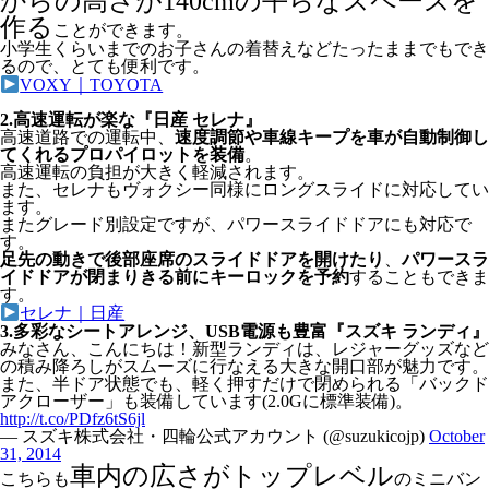
からの高さが140cmの平らなスペースを
作る
ことができます。
小学生くらいまでのお子さんの着替えなどたったままでもでき
るので、とても便利です。
VOXY｜TOYOTA
2.高速運転が楽な『日産 セレナ』
高速道路での運転中、
速度調節や車線キープを車が自動制御し
てくれるプロパイロットを装備
。
高速運転の負担が大きく軽減されます。
また、セレナもヴォクシー同様にロングスライドに対応してい
ます。
またグレード別設定ですが、パワースライドドアにも対応で
す。
足先の動きで後部座席のスライドドアを開けたり
、
パワースラ
イドドアが閉まりきる前にキーロックを予約
することもできま
す。
セレナ｜日産
3.多彩なシートアレンジ、USB電源も豊富『スズキ ランディ』
みなさん、こんにちは！新型ランディは、レジャーグッズなど
の積み降ろしがスムーズに行なえる大きな開口部が魅力です。
また、半ドア状態でも、軽く押すだけで閉められる「バックド
アクローザー」も装備しています(2.0Gに標準装備)。
http://t.co/PDfz6tS6jl
— スズキ株式会社・四輪公式アカウント (@suzukicojp)
October
31, 2014
車内の広さがトップレベル
こちらも
のミニバン