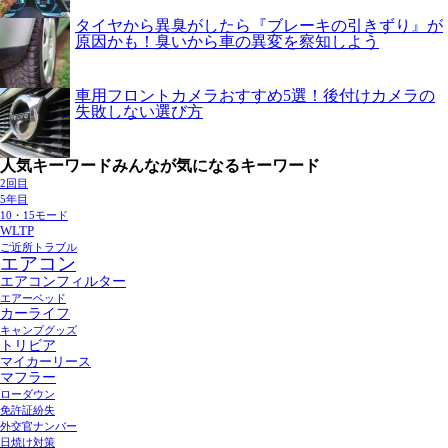
タイヤから異臭がしたら『ブレーキの引きずり』が
原因かも！臭いから車の異変を察知しよう
車用フロントカメラおすすめ5選！後付けカメラの
失敗しない選び方
人気キーワード
みんなが気になるキーワード
2回目
5年目
10・15モード
WLTP
ご近所トラブル
エアコン
エアコンフィルター
エアーベッド
カーライフ
キャンプグッズ
トリビア
マイカーリース
マフラー
ローダウン
免許証紛失
外交官ナンバー
日焼け対策