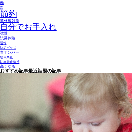
春
窓
節約
紫外線対策
自分でお手入れ
試乗
試乗体験
通報
防災グッズ
青ナンバー
駐車禁止
駐車禁止違反
高くなる
おすすめ記事
最近話題の記事