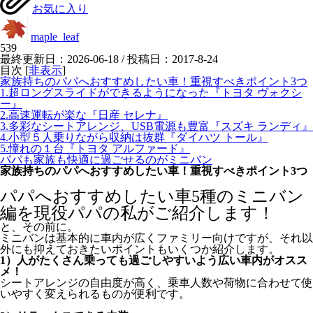
お気に入り
maple_leaf
539
最終更新日：2026-06-18 / 投稿日：
2017-8-24
目次
[
非表示
]
家族持ちのパパへおすすめしたい車！重視すべきポイント3つ
1.超ロングスライドができるようになった『トヨタ ヴォクシ
ー』
2.高速運転が楽な『日産 セレナ』
3.多彩なシートアレンジ、USB電源も豊富『スズキ ランディ』
4.小型５人乗りながら収納は抜群『ダイハツ トール』
5.憧れの１台『トヨタ アルファード』
パパも家族も快適に過ごせるのがミニバン
家族持ちのパパへおすすめしたい車！重視すべきポイント3つ
パパへおすすめしたい車5種のミニバン
編を現役パパの私がご紹介します！
と、その前に。
ミニバンは基本的に車内が広くファミリー向けですが、それ以
外にも抑えておきたいポイントもいくつか紹介します。
1）人がたくさん乗っても過ごしやすいよう広い車内がオスス
メ！
シートアレンジの自由度が高く、乗車人数や荷物に合わせて使
いやすく変えられるものが便利です。