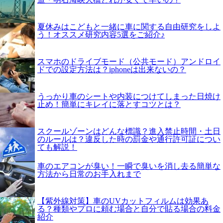
夏休みはこどもと一緒に車に関する自由研究をしよ
う！オススメ研究内容5選をご紹介♪
スマホのドライブモード（公共モード）アンドロイ
ドでの設定方法は？iphoneは出来ないの？
うっかり車のシートや内装につけてしまった日焼け
止め！簡単にキレイに落とすコツとは？
スクールゾーンはどんな標識？進入禁止時間・土日
のルールは？違反した時の罰金や通行許可証につい
ても解説！
車のエアコンが臭い！一瞬で臭いを消し去る簡単な
方法から日常のお手入れまで
【紫外線対策】車のUVカットフィルムは効果あ
る？種類やプロに頼む場合と自分で貼る場合の料金
紹介