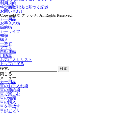
利用規約
特定商取引法に基づく記述
お問い合わせ
Copyright © クラッチ. All Rights Reserved.
カー用品
お手入れ術
節約術
カーライフ
知識
購入
手放す
アプリ
自動運転
用語集
お気に入りリスト
トップに戻る
検索:
閉じる
メニュー
カー用品
車のお手入れ術
車の節約術
車で楽しむ
車の知識
車の購入
車を手放す
車のアプリ