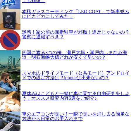
ても解説！
本格ガラスコーティング「LEO COAT」で新車並み
にピカピカにしてみた！
迷惑！家の前の無断駐車が邪魔！違反じゃないの？
警察に通報すべき？
四国に渡る3つの橋、瀬戸大橋・瀬戸内しまなみ海
道・明石海峡大橋どれが安くて早いの？
スマホのドライブモード（公共モード）アンドロイ
ドでの設定方法は？iphoneは出来ないの？
夏休みはこどもと一緒に車に関する自由研究をしよ
う！オススメ研究内容5選をご紹介♪
車のエアコンが臭い！一瞬で臭いを消し去る簡単な
方法から日常のお手入れまで