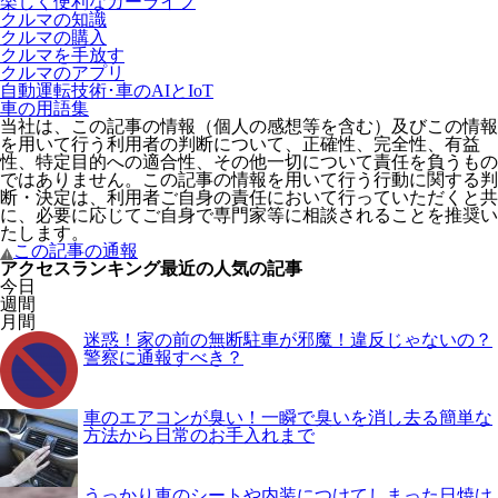
楽しく便利なカーライフ
クルマの知識
クルマの購入
クルマを手放す
クルマのアプリ
自動運転技術･車のAIとIoT
車の用語集
当社は、この記事の情報（個人の感想等を含む）及びこの情報
を用いて行う利用者の判断について、正確性、完全性、有益
性、特定目的への適合性、その他一切について責任を負うもの
ではありません。この記事の情報を用いて行う行動に関する判
断・決定は、利用者ご自身の責任において行っていただくと共
に、必要に応じてご自身で専門家等に相談されることを推奨い
たします。
この記事の通報
アクセスランキング
最近の人気の記事
今日
週間
月間
迷惑！家の前の無断駐車が邪魔！違反じゃないの？
警察に通報すべき？
車のエアコンが臭い！一瞬で臭いを消し去る簡単な
方法から日常のお手入れまで
うっかり車のシートや内装につけてしまった日焼け