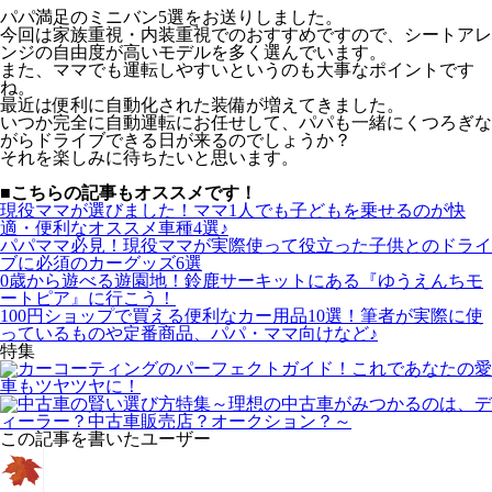
パパ満足のミニバン5選をお送りしました。
今回は家族重視・内装重視でのおすすめですので、シートアレ
ンジの自由度が高いモデルを多く選んでいます。
また、ママでも運転しやすいというのも大事なポイントです
ね。
最近は便利に自動化された装備が増えてきました。
いつか完全に自動運転にお任せして、パパも一緒にくつろぎな
がらドライブできる日が来るのでしょうか？
それを楽しみに待ちたいと思います。
■こちらの記事もオススメです！
現役ママが選びました！ママ1人でも子どもを乗せるのが快
適・便利なオススメ車種4選♪
パパママ必見！現役ママが実際使って役立った子供とのドライ
ブに必須のカーグッズ6選
0歳から遊べる遊園地！鈴鹿サーキットにある『ゆうえんちモ
ートピア』に行こう！
100円ショップで買える便利なカー用品10選！筆者が実際に使
っているものや定番商品、パパ・ママ向けなど♪
特集
この記事を書いたユーザー