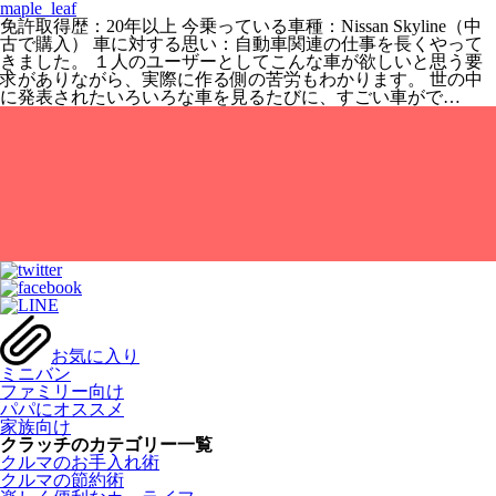
maple_leaf
免許取得歴：20年以上 今乗っている車種：Nissan Skyline（中
古で購入） 車に対する思い：自動車関連の仕事を長くやって
きました。 １人のユーザーとしてこんな車が欲しいと思う要
求がありながら、実際に作る側の苦労もわかります。 世の中
に発表されたいろいろな車を見るたびに、すごい車がで…
お気に入り
ミニバン
ファミリー向け
パパにオススメ
家族向け
クラッチのカテゴリー一覧
クルマのお手入れ術
クルマの節約術