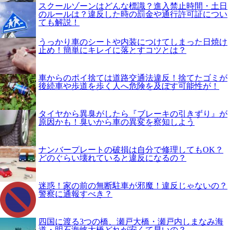
スクールゾーンはどんな標識？進入禁止時間・土日
のルールは？違反した時の罰金や通行許可証につい
ても解説！
うっかり車のシートや内装につけてしまった日焼け
止め！簡単にキレイに落とすコツとは？
車からのポイ捨ては道路交通法違反！捨てたゴミが
後続車や歩道を歩く人へ危険を及ぼす可能性が！
タイヤから異臭がしたら『ブレーキの引きずり』が
原因かも！臭いから車の異変を察知しよう
ナンバープレートの破損は自分で修理してもOK？
どのぐらい壊れていると違反になるの？
迷惑！家の前の無断駐車が邪魔！違反じゃないの？
警察に通報すべき？
四国に渡る3つの橋、瀬戸大橋・瀬戸内しまなみ海
道・明石海峡大橋どれが安くて早いの？