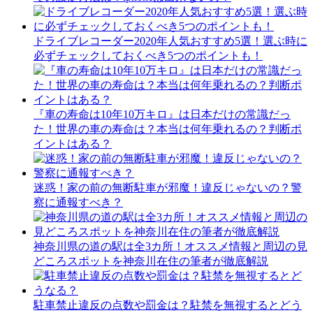
ドライブレコーダー2020年人気おすすめ5選！選ぶ時に
必ずチェックしておくべき5つのポイントも！
『車の寿命は10年10万キロ』は日本だけの常識だっ
た！世界の車の寿命は？本当は何年乗れるの？判断ポ
イントはある？
迷惑！家の前の無断駐車が邪魔！違反じゃないの？警
察に通報すべき？
神奈川県の道の駅は全3カ所！オススメ情報と周辺の見
どころスポットを神奈川在住の筆者が徹底解説
駐車禁止違反の点数や罰金は？駐禁を無視するとどう