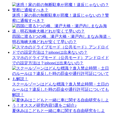
迷惑！家の前の無断駐車が邪魔！違反じゃないの？警
察に通報すべき？
四国に渡る3つの橋、瀬戸大橋・瀬戸内しまなみ海道・
明石海峡大橋どれが安くて早いの？
スマホのドライブモード（公共モード）アンドロイド
での設定方法は？iphoneは出来ないの？
スクールゾーンはどんな標識？進入禁止時間・土日の
ルールは？違反した時の罰金や通行許可証についても
解説！
夏休みはこどもと一緒に車に関する自由研究をしよ