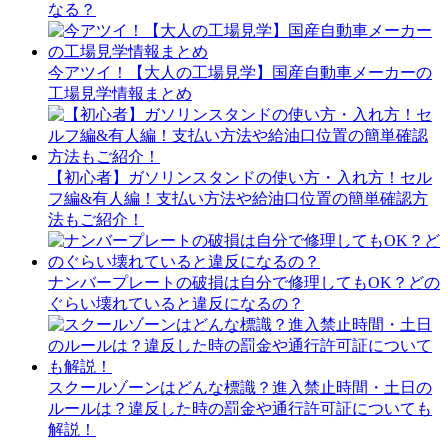
なる？
今アツイ！【大人の工場見学】国産自動車メーカーの
工場見学情報まとめ
【初心者】ガソリンスタンドの使い方・入れ方！セル
フ編&有人編！支払い方法や給油口位置の簡単確認方
法もご紹介！
ナンバープレートの破損は自分で修理してもOK？どの
ぐらい壊れていると違反になるの？
スクールゾーンはどんな標識？進入禁止時間・土日の
ルールは？違反した時の罰金や通行許可証についても
解説！