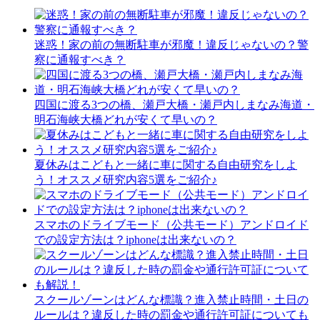
迷惑！家の前の無断駐車が邪魔！違反じゃないの？警
察に通報すべき？
四国に渡る3つの橋、瀬戸大橋・瀬戸内しまなみ海道・
明石海峡大橋どれが安くて早いの？
夏休みはこどもと一緒に車に関する自由研究をしよ
う！オススメ研究内容5選をご紹介♪
スマホのドライブモード（公共モード）アンドロイド
での設定方法は？iphoneは出来ないの？
スクールゾーンはどんな標識？進入禁止時間・土日の
ルールは？違反した時の罰金や通行許可証についても