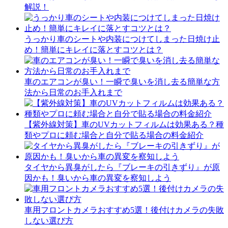
解説！
うっかり車のシートや内装につけてしまった日焼け止
め！簡単にキレイに落とすコツとは？
車のエアコンが臭い！一瞬で臭いを消し去る簡単な方
法から日常のお手入れまで
【紫外線対策】車のUVカットフィルムは効果ある？種
類やプロに頼む場合と自分で貼る場合の料金紹介
タイヤから異臭がしたら『ブレーキの引きずり』が原
因かも！臭いから車の異変を察知しよう
車用フロントカメラおすすめ5選！後付けカメラの失敗
しない選び方