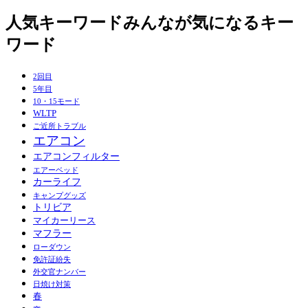
人気キーワード
みんなが気になるキー
ワード
2回目
5年目
10・15モード
WLTP
ご近所トラブル
エアコン
エアコンフィルター
エアーベッド
カーライフ
キャンプグッズ
トリビア
マイカーリース
マフラー
ローダウン
免許証紛失
外交官ナンバー
日焼け対策
春