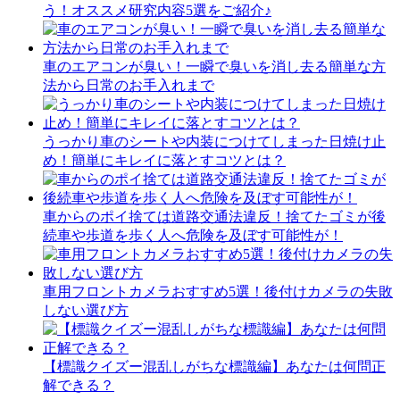
う！オススメ研究内容5選をご紹介♪
車のエアコンが臭い！一瞬で臭いを消し去る簡単な方
法から日常のお手入れまで
うっかり車のシートや内装につけてしまった日焼け止
め！簡単にキレイに落とすコツとは？
車からのポイ捨ては道路交通法違反！捨てたゴミが後
続車や歩道を歩く人へ危険を及ぼす可能性が！
車用フロントカメラおすすめ5選！後付けカメラの失敗
しない選び方
【標識クイズー混乱しがちな標識編】あなたは何問正
解できる？