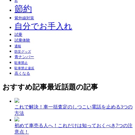
窓
節約
紫外線対策
自分でお手入れ
試乗
試乗体験
通報
防災グッズ
青ナンバー
駐車禁止
駐車禁止違反
高くなる
おすすめ記事
最近話題の記事
これで解決！車一括査定のしつこい電話を止める3つの
方法
初めて車売る人へ！これだけは知っておくべき7つの注
意点！