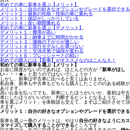
初めての車に新車を選ぶ【メリット】
メリット１：自分の好きなオプションやグレードを選択できる
メリット２：最新の性能・技術の車に乗れる
メリット３：保証がしっかりしている
メリット４：長い期間乗れる
初めての車に新車を選ぶ【デメリット】
デメリット１：費用が高い
デメリット２：納車までに時間がかかる
デメリット３：価格の下がりが激しい
デメリット４：現行モデルしか選べない
デメリット５：交渉次第で値段が変わる
デメリット６：プレッシャーとの戦い
初めての購入には【新車】がオススメなのはこんな人！
初めての車に新車を選ぶ【メリット】
お金に限度がないのであれば、ほとんどの方が
「新車がほし
い・・・★」
と思うのではないでしょうか！
しかし、新車は中古車に比べると安くはありません。
私自身、新車も中古車もどちらも購入したことののある経験が
あります。
高いお金を払ってでも、新車にしたほうがいいか、最初は中古
車にしたほうがいいのか、判断するヒントとなるような、「新
車を選ぶメリット」を体験談も交えて、まずはご紹介させて頂
きます。
メリット１：自分の好きなオプションやグレードを選択できる
新車を選ぶ一番のメリットは、やはり
自分の好きなようにカス
タマイズして購入することができる
ところです。
中古車では、すでに完成されているものを購入するので、
細か