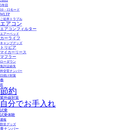
2回目
5年目
10・15モード
WLTP
ご近所トラブル
エアコン
エアコンフィルター
エアーベッド
カーライフ
キャンプグッズ
トリビア
マイカーリース
マフラー
ローダウン
免許証紛失
外交官ナンバー
日焼け対策
春
窓
節約
紫外線対策
自分でお手入れ
試乗
試乗体験
通報
防災グッズ
青ナンバー