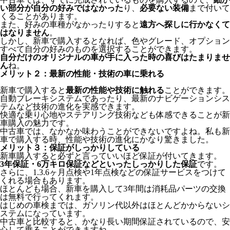
い部分が自分の好みではなかった
り、
必要ない装備
まで付いて
くることがあります。
また、好みの車種がなかったりすると
遠方へ探しに行かなくて
はなりません
。
しかし、新車で購入するとなれば、色やグレード、オプション
すべて自分の好みのものを選択することができます。
自分だけのオリジナルの車が手に入った時の喜びはたまりませ
ん
ね。
メリット２：最新の性能・技術の車に乗れる
新車で購入すると
最新の性能や技術に触れる
ことができます。
自動ブレーキシステムであったり、最新のナビゲーションシス
テムなど技術の進化を実感できます。
快適な乗り心地やステアリング技術なども体感できることが新
車購入の魅力です。
中古車では、なかなか味わうことができないですよね。私も新
車で購入する時、性能や技術の進化にかなり驚きました。
メリット３：保証がしっかりしている
新車購入すると必ずと言っていいほど保証が付いてきます。
3年保証・6万キロ保証などといったしっかりした保証
です。
さらに、1.3.6ヶ月点検や1年点検などの保証サービスをつけて
くれる場合もあります。
ほとんども場合、新車を購入して3年間は消耗品パーツの交換
は無料で行ってくれます。
はじめの車検までは、ガソリン代以外はほとんどかからないシ
ステムになっています。
中古車と比較すると、かなり長い期間保証されているので、安
心して乗ることができますね。