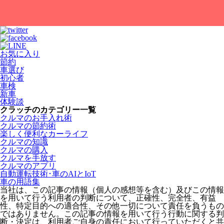
お気に入り
節約
車選び
初心者
車検
新車
体験談
クラッチのカテゴリー一覧
クルマのお手入れ術
クルマの節約術
楽しく便利なカーライフ
クルマの知識
クルマの購入
クルマを手放す
クルマのアプリ
自動運転技術･車のAIとIoT
車の用語集
当社は、この記事の情報（個人の感想等を含む）及びこの情報
を用いて行う利用者の判断について、正確性、完全性、有益
性、特定目的への適合性、その他一切について責任を負うもの
ではありません。この記事の情報を用いて行う行動に関する判
断・決定は、利用者ご自身の責任において行っていただくと共