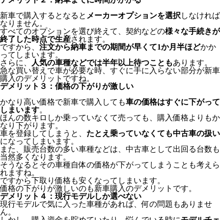
新車で購入するとなると
メーカーオプションを選択
しなければ
なりません。
すべてのオプションを選び終えて、契約などの
様々な手続きが
終了した時点で生産
されます。
ですから、
注文から納車までの期間が早くて1か月半ほど
かか
ってしまいます。
さらに、
人気の車種などでは半年以上待つことも
あります。
急な買い替えで車が必要な時、すぐに手に入らない部分が新車
購入のデメリットですね。
デメリット３：価格の下がりが激しい
かなり高い価格で新車で購入しても
車の価格はすぐに下がって
しまいます
。
ほんの数キロしか乗っていなくて売っても、購入価格よりもか
なり下がります。
車を登録してしまうと、
たとえ乗っていなくても中古車の扱い
になってしまいます。
また、販売台数の多い車種などは、中古車として出回る台数も
当然多くなります。
そうなるとその車種自体の価格が下がってしまうことも考えら
れますね。
ですから下取り価格も安くなってしまいます。
価格の下がりが激しいのも新車購入のデメリットです。
デメリット４：現行モデルしか選べない
現行モデルで気に入った車種があれば、何の問題もありませ
ん。
しかし、購入資金を貯めていたり、悩んでいる時に
モデルチェ