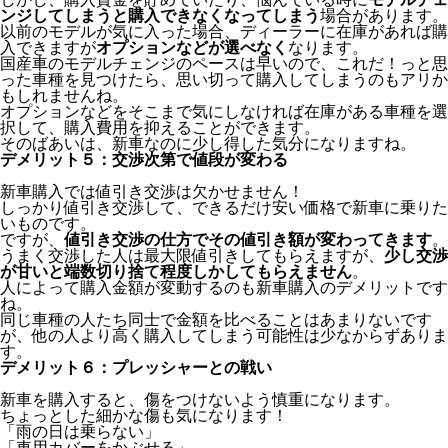
ンジしてしまうと購入できなくなってしまう
場合があります。
以前のモデルが気に入った場合、ディーラーに在庫があれば購
入できますが
オプションなどが選べなく
なります。
国産車のモデルチェンジのペースは早いので、これだ！っと思
った車種を見つけたら、思い切って購入してしまうのもアリか
もしれませんね。
オプションなどをそこまで気にしなければ在庫がある車種を選
択して、購入費用を抑えることができます。
そのばあいは、新車なのに少し得した気分になりますね。
デメリット５：交渉次第で値段が変わる
新車購入では値引き交渉は欠かせません！
しっかり値引き交渉して、できるだけ安い価格で新車に乗りた
いものです。
ですが、
値引き交渉の仕方でその値引き額が変わってきます
。
うまく交渉した人は最大限値引きしてもらえますが、
少し交渉
が甘いと端数切り捨て程度しかしてもらえません
。
人によって購入金額が変動するのも新車購入のデメリットです
ね。
同じ車種の人たち同士で金額を比べることはあまりないです
が、他の人より高く購入してしまう可能性は少なからずありま
す。
デメリット６：プレッシャーとの戦い
新車を購入すると、傷をつけないよう慎重になります。
ちょっとした細かな傷も気になります！
「雨の日は乗らない」
「車用カバーをかぶせる」