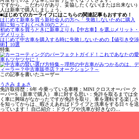
ですから、こだわりがあり、妥協したくない(または出来ない)
人は新車で購入しましょう。
■はじめてのカーライフにはこちらの関連記事もおすすめ！
はじめて新車を買う新社会人の方へ「 失敗しないために購入
前に知っておくべき10のこと」
初めて車を買うときに新車よりも【中古車】を選ぶメリット・
デメリット
はじめて中古車を購入する時に失敗しないための【値引き交渉
術】10選
特集
この記事を書いたユーザー
うさみ まぁさ
免許取得歴：6年 今乗っている車種：MINI クロスオーバー ク
ーパーS（新車で購入） 車に対する思い：免許を取るまでは全
く車に興味がなかったですが免許を取り、車を運転する楽しさ
を知ってからは、暇さえあればドライブと洗車をする日々を送
っています！ 自己紹介：ドライブや洗車が好きなの…