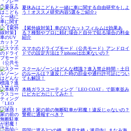
夏休みはこどもと一緒に車に関する自由研究をしよ
う！オススメ研究内容5選をご紹介♪
【紫外線対策】車のUVカットフィルムは効果あ
る？種類やプロに頼む場合と自分で貼る場合の料金
紹介
スマホのドライブモード（公共モード）アンドロイ
ドでの設定方法は？iphoneは出来ないの？
スクールゾーンはどんな標識？進入禁止時間・土日
のルールは？違反した時の罰金や通行許可証につい
ても解説！
本格ガラスコーティング「LEO COAT」で新車並み
にピカピカにしてみた！
迷惑！家の前の無断駐車が邪魔！違反じゃないの？
警察に通報すべき？
四国に渡る3つの橋、瀬戸大橋・瀬戸内しまなみ海