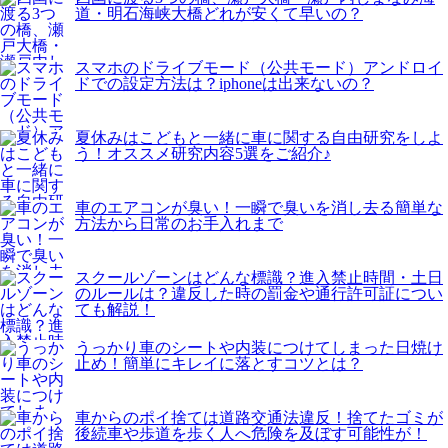
道・明石海峡大橋どれが安くて早いの？
スマホのドライブモード（公共モード）アンドロイ
ドでの設定方法は？iphoneは出来ないの？
夏休みはこどもと一緒に車に関する自由研究をしよ
う！オススメ研究内容5選をご紹介♪
車のエアコンが臭い！一瞬で臭いを消し去る簡単な
方法から日常のお手入れまで
スクールゾーンはどんな標識？進入禁止時間・土日
のルールは？違反した時の罰金や通行許可証につい
ても解説！
うっかり車のシートや内装につけてしまった日焼け
止め！簡単にキレイに落とすコツとは？
車からのポイ捨ては道路交通法違反！捨てたゴミが
後続車や歩道を歩く人へ危険を及ぼす可能性が！