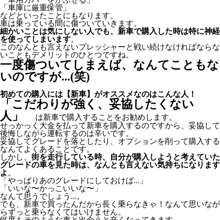
「車庫に厳重保管」
などといったことにもなります。
車は乗っている間に傷ついていきます。
細かいことは気にしない人でも、新車で購入した時は特に神経
を使ってしまいます
。
このなんとも言えないプレッシャーと戦い続けなければならな
いこともデメリットのひとつですね。
一度傷ついてしまえば、なんてこともな
いのですが...(笑)
初めての購入には【新車】がオススメなのはこんな人！
「こだわりが強く、妥協したくない
人」
は新車で購入することをお勧めします。
せっかっく大金を払って新車を購入するのですから、妥協して
後悔しながら運転するのは辛いです。
妥協してグレードを落としたり、オプションを削って購入する
なんてよくあることです。
しかし、
街を走行している時、自分が購入しようと考えていた
グレードの車を見た時は、なんとも言えない気持ちになります
よ
。
「やっぱりあのグレードにしておけば...」
「いいな〜かっこいいな〜」
なんて思うでしょう...。
でも、新車で買ったんだから長く乗らなきゃ！なんて思いなが
らずっと乗らなくてはいけません。
何度もそのような車と出会うと辛くなってきます。