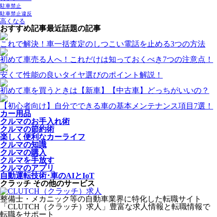
駐車禁止
駐車禁止違反
高くなる
おすすめ記事
最近話題の記事
これで解決！車一括査定のしつこい電話を止める3つの方法
初めて車売る人へ！これだけは知っておくべき7つの注意点！
安くて性能の良いタイヤ選びのポイント解説！
初めて車を買うときは【新車】【中古車】どっちがいいの？
【初心者向け】自分でできる車の基本メンテナンス項目7選！
カー用品
クルマのお手入れ術
クルマの節約術
楽しく便利なカーライフ
クルマの知識
クルマの購入
クルマを手放す
クルマのアプリ
自動運転技術･車のAIとIoT
クラッチ その他のサービス
整備士・メカニック等の自動車業界に特化した転職サイト
「CLUTCH（クラッチ）求人」豊富な求人情報と転職情報で
転職をサポート