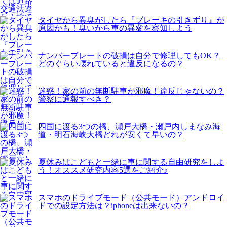
タイヤから異臭がしたら『ブレーキの引きずり』が
原因かも！臭いから車の異変を察知しよう
ナンバープレートの破損は自分で修理してもOK？
どのぐらい壊れていると違反になるの？
迷惑！家の前の無断駐車が邪魔！違反じゃないの？
警察に通報すべき？
四国に渡る3つの橋、瀬戸大橋・瀬戸内しまなみ海
道・明石海峡大橋どれが安くて早いの？
夏休みはこどもと一緒に車に関する自由研究をしよ
う！オススメ研究内容5選をご紹介♪
スマホのドライブモード（公共モード）アンドロイ
ドでの設定方法は？iphoneは出来ないの？