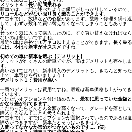
メリット４：長い期間乗れる
新車では、上記で述べたように保証がしっかりしているので、
リコールなどがない限り長く乗ることができます
。
中古車では、故障などの心配があります。故障・修理を繰り返
して、わずか数年で買い替えなくなってしまうこともありま
す。
せっかく気に入って購入したのに、すぐ買い替えなければなら
ないのは悲しいですよね。
最近の車は余裕で10万キロ以上走ることができます。
長く乗る
には、やはり新車がオススメ
ですね。
初めての車に新車を選ぶ【デメリット】
メリットがたくさんの新車ですが、実はデメリットも存在しま
す。
高いだけではない、新車購入のデメリットも、きちんと知った
上で、車選びを行いましょう！
デメリット１：費用が高い
一番のデメリットは費用ですね。最近は新車価格も上がってき
ています。
つけたいオプションを付け始めると、
最初に思っていた金額と
かなり差が出てきます
。
こだわったらどんどん金額が高くなって、グレードを落として
購入するなんてことも考えられます。
中古車では、すでにオプションが選択されているのである程度
諦めがつきますが、新車だとそうはいきません。
人間ってなかなか諦めがつかないものです...。(笑)
デメリット２：納車までに時間がかかる