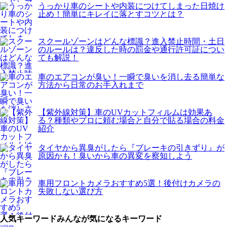
うっかり車のシートや内装につけてしまった日焼け
止め！簡単にキレイに落とすコツとは？
スクールゾーンはどんな標識？進入禁止時間・土日
のルールは？違反した時の罰金や通行許可証につい
ても解説！
車のエアコンが臭い！一瞬で臭いを消し去る簡単な
方法から日常のお手入れまで
【紫外線対策】車のUVカットフィルムは効果あ
る？種類やプロに頼む場合と自分で貼る場合の料金
紹介
タイヤから異臭がしたら『ブレーキの引きずり』が
原因かも！臭いから車の異変を察知しよう
車用フロントカメラおすすめ5選！後付けカメラの
失敗しない選び方
人気キーワード
みんなが気になるキーワード