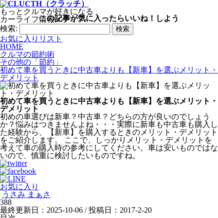
もっとクルマが好きになる
この記事が気に入ったらいいね！しよう
カーライフ情報メディア
検索:
お気に入りリスト
HOME
クルマの節約術
その他の「節約」
初めて車を買うときに中古車よりも【新車】を選ぶメリット・
デメリット
初めて車を買うときに中古車よりも【新車】を選ぶメリット・
デメリット
初めの車選びは新車？中古車？どちらの方が良いのでしょう
か？悩みはつきませんよね・・・実際に新車も中古車も購入し
た経験から、【新車】を購入するときのメリット・デメリット
をご紹介します。 ここで、しっかりメリット・デメリットを
考えて車の購入時の参考にしてください。車は安いものではな
いので、慎重に検討したいものですね。
お気に入り
うさみ まぁさ
388
最終更新日：2025-10-06 / 投稿日：
2017-2-20
目次