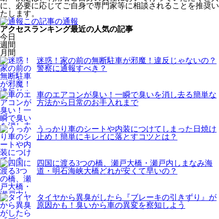
に、必要に応じてご自身で専門家等に相談されることを推奨い
たします。
この記事の通報
アクセスランキング
最近の人気の記事
今日
週間
月間
迷惑！家の前の無断駐車が邪魔！違反じゃないの？
警察に通報すべき？
車のエアコンが臭い！一瞬で臭いを消し去る簡単な
方法から日常のお手入れまで
うっかり車のシートや内装につけてしまった日焼け
止め！簡単にキレイに落とすコツとは？
四国に渡る3つの橋、瀬戸大橋・瀬戸内しまなみ海
道・明石海峡大橋どれが安くて早いの？
タイヤから異臭がしたら『ブレーキの引きずり』が
原因かも！臭いから車の異変を察知しよう