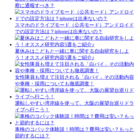
察に通報すべき？
スマホのドライブモード（公共モード）アンドロイド
での設定方法は？iphoneは出来ないの？
夏休みはこどもと一緒に車に関する自由研究をしよ
う！オススメ研究内容5選をご紹介♪
女性隊員も増えて注目される「白バイ」その活動内容
や車種・採用についても徹底調査！
運転しやすい湾岸線を使って、大阪の展望台巡りドラ
イブへ行こう！
車検のコバック体験談！時間は？費用は安い？もっと
節約するには？