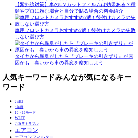
【紫外線対策】車のUVカットフィルムは効果ある？種
類やプロに頼む場合と自分で貼る場合の料金紹介
車用フロントカメラおすすめ5選！後付けカメラの失敗
しない選び方
タイヤから異臭がしたら『ブレーキの引きずり』が原
因かも！臭いから車の異変を察知しよう
人気キーワード
みんなが気になるキー
ワード
2回目
5年目
10・15モード
WLTP
ご近所トラブル
エアコン
エアコンフィルター