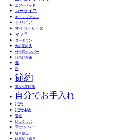
エアーベッド
カーライフ
キャンプグッズ
トリビア
マイカーリース
マフラー
ローダウン
免許証紛失
外交官ナンバー
日焼け対策
春
窓
節約
紫外線対策
自分でお手入れ
試乗
試乗体験
通報
防災グッズ
青ナンバー
駐車禁止
駐車禁止違反