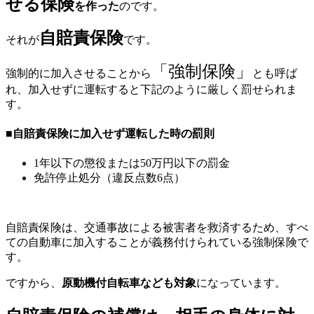
せる保険
を作った
のです。
自賠責保険
それが
です。
「強制保険」
強制的に加入させることから
とも呼ば
れ、加入せずに運転すると下記のように厳しく罰せられま
す。
■自賠責保険に加入せず運転した時の罰則
1年以下の懲役または50万円以下の罰金
免許停止処分（違反点数6点）
自賠責保険は、交通事故による被害者を救済するため、すべ
ての自動車に加入することが義務付けられている強制保険で
す。
ですから、
原動機付自転車なども対象
になっています。