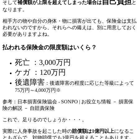
自己負担
そして
補償額が上限を超えてしまった場合は
と
なります。
相手方の物や自分の身体・物に損害が出ても、保険金は支払
われないのですから、それらへの備えは、別に用意しておく
必要がありますよね。
払われる保険金の限度額はいくら？
死亡 ：3,000万円
ケガ ：120万円
後遺障害
：後遺障害の程度に応じた等級によって
75万円～4,000万円※
参考：日本損害保険協会 - SONPO | お役立ち情報 － 損害保
険の解説 － 自賠責保険
これで、足りるのでしょうか・・・。
実際に人身事故を起こした時の
賠償額は1億円以上
になるこ
ともざらで、対物賠償でも1億円を超えることもあります。