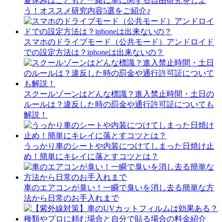
夏休みはこどもと一緒に車に関する自由研究をしよ
う！オススメ研究内容5選をご紹介♪
スマホのドライブモード（公共モード）アンドロイド
での設定方法は？iphoneは出来ないの？
スクールゾーンはどんな標識？進入禁止時間・土日の
ルールは？違反した時の罰金や通行許可証についても
解説！
うっかり車のシートや内装につけてしまった日焼け止
め！簡単にキレイに落とすコツとは？
車のエアコンが臭い！一瞬で臭いを消し去る簡単な方
法から日常のお手入れまで