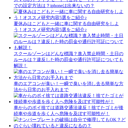
での設定方法は？iphoneは出来ないの？
夏休みはこどもと一緒に車に関する自由研究をしよ
う！オススメ研究内容5選をご紹介♪
スクールゾーンはどんな標識？進入禁止時間・土日の
ルールは？違反した時の罰金や通行許可証についても
解説！
車のエアコンが臭い！一瞬で臭いを消し去る簡単な方
法から日常のお手入れまで
車からのポイ捨ては道路交通法違反！捨てたゴミが後
続車や歩道を歩く人へ危険を及ぼす可能性が！