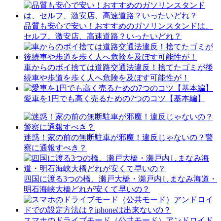
品質も安心で安い！おすすめのガソリンスタンドは、
セルフ、激安店、高速道路？いったいどれ？
車からのポイ捨ては道路交通法違反！捨てたゴミが後
続車や歩道を歩く人へ危険を及ぼす可能性が！
愛車を1円でも高く売るための7つのコツ【基本編】
迷惑！家の前の無断駐車が邪魔！違反じゃないの？警
察に通報すべき？
四国に渡る3つの橋、瀬戸大橋・瀬戸内しまなみ海道・
明石海峡大橋どれが安くて早いの？
スマホのドライブモード（公共モード）アンドロイド