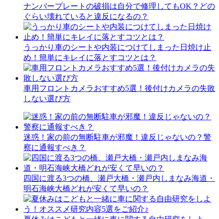
ナンバープレートの破損は自分で修理してもOK？どの
ぐらい壊れていると違反になるの？
うっかり車のシートや内装につけてしまった日焼け止
め！簡単にキレイに落とすコツとは？
車用フロントカメラおすすめ5選！後付けカメラの失敗
しない選び方
迷惑！家の前の無断駐車が邪魔！違反じゃないの？警
察に通報すべき？
四国に渡る3つの橋、瀬戸大橋・瀬戸内しまなみ海道・
明石海峡大橋どれが安くて早いの？