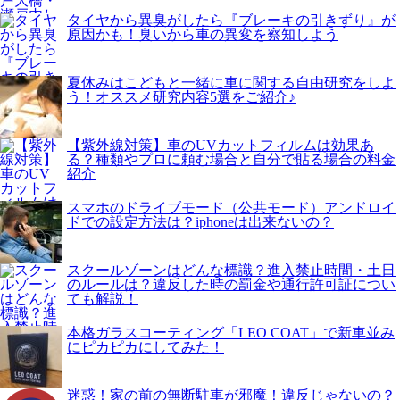
タイヤから異臭がしたら『ブレーキの引きずり』が
原因かも！臭いから車の異変を察知しよう
夏休みはこどもと一緒に車に関する自由研究をしよ
う！オススメ研究内容5選をご紹介♪
【紫外線対策】車のUVカットフィルムは効果あ
る？種類やプロに頼む場合と自分で貼る場合の料金
紹介
スマホのドライブモード（公共モード）アンドロイ
ドでの設定方法は？iphoneは出来ないの？
スクールゾーンはどんな標識？進入禁止時間・土日
のルールは？違反した時の罰金や通行許可証につい
ても解説！
本格ガラスコーティング「LEO COAT」で新車並み
にピカピカにしてみた！
迷惑！家の前の無断駐車が邪魔！違反じゃないの？