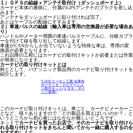
１）ＧＰＳの結線＋アンテナ取付け（ダッシュボード上）
カーナビ本体の裏側に、付属のGPSアンテナのプラグを差し込
みます。
アンテナをダッシュボードに貼り付ければ完了。
あとはケーブルの配線にすすみます。
２）車速パルスの結線（輸入車は専用の交換器が必要な場合あ
り）
ハンドルやメーター周囲の車速パルスケーブルに、分岐カプラ
ーを付けて線を取り出して結線します。
車速がCANからしか出ていないような特殊な車は、専用の変
換器が必要となります。
これ以降の工程にはカーナビの取付けキットが必要または作業
が簡単になります。
カーナビの取り付けキットとは
例ととして、パナソニック製品用のカーナビ取り付けキットを
紹介します。
Y2450 エーモン工業 在庫有
オーディオ・ナビゲーショ
ン取付キット(トヨタ・ダイ
ハツ車用)
このカーナビ取り付けキットは、車ごと、カーナビメーカーご
となど、様々ありますので「どの製品を買えばいいのか？」と
いうところから初心者にはなかなか難しいところです。
ネットで
カーナビを買ったお店で、そのカーナビを取り付けら
れる取り付けキットをきちんと聞いてから一緒に購入するのを
おすすめ
します。