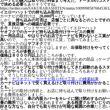
カーナビの購入は取り付け料金まで考えた、トータルのコスト
で決める必要
もありそうですね。
https://twitter.com/SAKURABASHITEN/status/10099985876845363
イエローハットでの持ち込み取付け
カーナビの取付けは、
20,000円～
となっています。
しかし、
持ち込みの可否は、店舗ごとに異なるとのことですの
で、直接店舗への確認が必要
です。
参考：
FAQ ピットサービスについて | イエローハット
ヤオフクでのカーナビ持ち込み取付けサービスの費用
カー用品店は、やはりそのお店でカーナビを買わないと工賃が
高い
ので、「カーナビ取り付け工賃」で調べてみました。
みつかったのは
ヤフオク
です。
主に関東方面限定だったりはしますが、
出張取付けをやってく
れるところが多数
あります。
価格は８０００円以上
のところが多いです。
ただし、もちろん本体代金やその他接続のための部品（ケーブ
ル類）は別料金で、あくまで取り付け工賃です。
「カーショップなどで取り付け作業をしてきた経験のあるスタ
ッフがやってくれる」
という説明があるところもありますの
で、そうしたお店なら安心でしょう。
参考：
ヤフオク! - 「カーナビ取り付け工賃」の検索結果
カーナビはネットで安く買えるけど取り付けに費用がかかるこ
とも。。
カーナビの取付け内容と、お店に持ち込んで取り付けをお願い
する費用を紹介しました。
取付け方法は、
車の内装カバーをキレイに開け閉めするのが一
番の難所
ではないかと思われますが、
ある程度クルマいじりの
好きな方なら、自分でも取り付けが可能な範囲の作業
だと思い