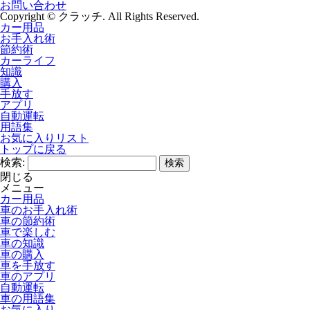
お問い合わせ
Copyright © クラッチ. All Rights Reserved.
カー用品
お手入れ術
節約術
カーライフ
知識
購入
手放す
アプリ
自動運転
用語集
お気に入りリスト
トップに戻る
検索:
閉じる
メニュー
カー用品
車のお手入れ術
車の節約術
車で楽しむ
車の知識
車の購入
車を手放す
車のアプリ
自動運転
車の用語集
お気に入り