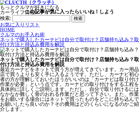
もっとクルマが好きになる
この記事が気に入ったらいいね！しよう
カーライフ情報メディア
検索:
お気に入りリスト
HOME
クルマのお手入れ術
ネットで購入したカーナビは自分で取付け？店舗持ち込み？取
付け方法と持込み費用を解説
ネットで購入したカーナビは自分で取付け？店舗持ち込み？取
付け方法と持込み費用を解説
最近カーナビをネットで買う方が増えてきています。カー用品
店で買うよりも安く手に入るようです。ただし、カーナビ初心
者の方が理解しておいたほうがいいのは「カーナビは取り付け
作業が必要」という点です。カーナビの取り付けをする工程を
具体的に詳しくご説明します。ただし、自分で取り付けるには
なかなか難しく骨のおれる作業だと思って下さい。また、作業
をお願いする場合にはネットで買ったものをどこに持ち込んで
お願いしたら良いのか？その費用はどのくらいになるのかご紹
介します。