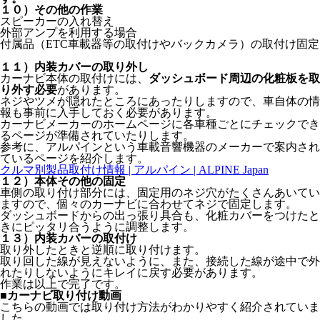
１０）その他の作業
スピーカーの入れ替え
外部アンプを利用する場合
付属品（ETC車載器等の取付けやバックカメラ）の取付け固定
１１）内装カバーの取り外し
カーナビ本体の取付けには、
ダッシュボード周辺の化粧板を取
り外す必要
があります。
ネジやツメが隠れたところにあったりしますので、車自体の情
報も事前に入手しておく必要があります。
カーナビメーカーのホームページに各車種ごとにチェックでき
るページが準備されていたりします。
参考に、アルパインという車載音響機器のメーカーで案内され
ているページを紹介します。
クルマ別製品取付け情報 | アルパイン | ALPINE Japan
１２）本体その他の固定
車側の取り付け部分には、固定用のネジ穴がたくさんあいてい
ますので、個々のカーナビに合わせてネジで固定します。
ダッシュボードからの出っ張り具合も、化粧カバーをつけたと
きにピッタリ合うように調整します。
１３）内装カバーの取付け
取り外したときと逆順に取り付けます。
取り回した線が見えないように、また、接続した線が途中で外
れたりしないようにキレイに戻す必要があります。
作業は以上で完了です。
■カーナビ取り付け動画
こちらの動画では取り付け方法がわかりやすく紹介されていま
した。