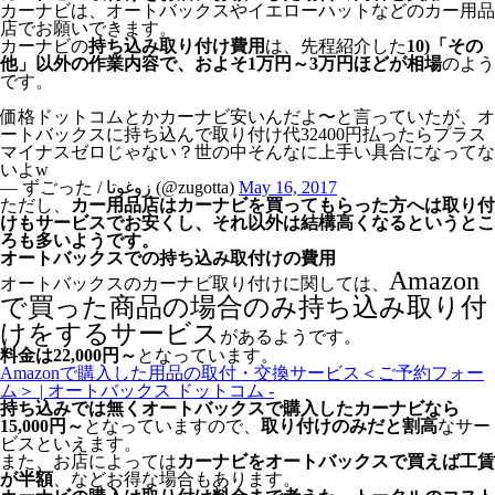
カーナビは、オートバックスやイエローハットなどのカー用品
店でお願いできます。
カーナビの
持ち込み取り付け費用
は、先程紹介した
10)「その
他」以外の作業内容で、およそ1万円～3万円ほどが相場
のよう
です。
価格ドットコムとかカーナビ安いんだよ〜と言っていたが、オ
ートバックスに持ち込んで取り付け代32400円払ったらプラス
マイナスゼロじゃない？世の中そんなに上手い具合になってな
いよw
— ずごった / زوغوتا (@zugotta)
May 16, 2017
ただし、
カー用品店はカーナビを買ってもらった方へは取り付
けもサービスでお安くし、それ以外は結構高くなるというとこ
ろも多いようです。
オートバックスでの持ち込み取付けの費用
Amazon
オートバックスのカーナビ取り付けに関しては、
で買った商品の場合のみ持ち込み取り付
けをするサービス
があるようです。
料金は22,000円～
となっています。
Amazonで購入した用品の取付・交換サービス＜ご予約フォー
ム＞ | オートバックス ドットコム -
持ち込みでは無くオートバックスで購入したカーナビなら
15,000円～
となっていますので、
取り付けのみだと割高
なサー
ビスといえます。
また、お店によっては
カーナビをオートバックスで買えば工賃
が半額
、などお得な場合もあります。