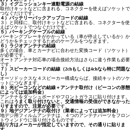
３）イグニッションキー連動電源の結線
取付けキットなどに含まれる、コネクターを使えばソケットで
つなぐだけです。
４）バッテリーバックアップコードの結線
３）と同様に、取付けキットなどに含まれる、コネクターを使
えばソケットでつなぐだけです。
５）パーキングケーブルの結線
パーキングブレーキがかかっている（車が停止しているか）か
どうかをチェックするためのケーブルをつなぎます。
６）ラジオアンテナの結線
多くの場合、車とカーナビに合わせた変換コード（ソケット）
が必要です。
オートアンテナ対応車の場合接続方法はさらに違う作業も必要
です。
７）スピーカーコードの結線（2chもしくは4chなら特に問題な
し）
オーソドックスな４スピーカー構成ならば、接続キットのソケ
ットにつなぎます。
８）光ビーコンなどの結線＋アンテナ取付け（ビーコンの形態
によっては追加料金）
アンテナをダッシュボードやフロントガラスに貼り付けます。
これは
うまく取り付けないと、交通情報の受信ができなかった
りすますので、注意が必要
です。
９）地デジアンテナの取付け（業者によっては追加料金）
地デジ用フィルムアンテナは、４つのアンテナパーツをフロン
トウィンドウに張り付けるものです。
貼り方はメーカーが指定していますので、その通りに貼りま
す。