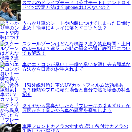
スマホのドライブモード（公共モード）アンドロイ
ドでの設定方法は？iphoneは出来ないの？
うっかり車のシートや内装につけてしまった日焼け
止め！簡単にキレイに落とすコツとは？
スクールゾーンはどんな標識？進入禁止時間・土日
のルールは？違反した時の罰金や通行許可証につい
ても解説！
車のエアコンが臭い！一瞬で臭いを消し去る簡単な
方法から日常のお手入れまで
【紫外線対策】車のUVカットフィルムは効果あ
る？種類やプロに頼む場合と自分で貼る場合の料金
紹介
タイヤから異臭がしたら『ブレーキの引きずり』が
原因かも！臭いから車の異変を察知しよう
車用フロントカメラおすすめ5選！後付けカメラの
失敗しない選び方