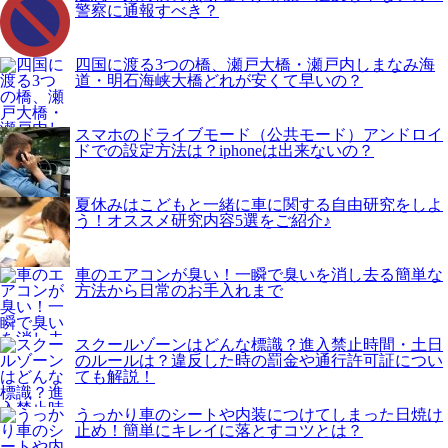
警察に通報すべき？
四国に渡る3つの橋、瀬戸大橋・瀬戸内しまなみ海
道・明石海峡大橋どれが安くて早いの？
スマホのドライブモード（公共モード）アンドロイ
ドでの設定方法は？iphoneは出来ないの？
夏休みはこどもと一緒に車に関する自由研究をしよ
う！オススメ研究内容5選をご紹介♪
車のエアコンが臭い！一瞬で臭いを消し去る簡単な
方法から日常のお手入れまで
スクールゾーンはどんな標識？進入禁止時間・土日
のルールは？違反した時の罰金や通行許可証につい
ても解説！
うっかり車のシートや内装につけてしまった日焼け
止め！簡単にキレイに落とすコツとは？