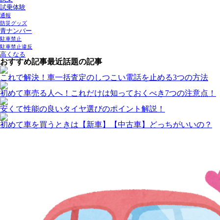
試乗体験
通報
防災グッズ
青ナンバー
駐車禁止
駐車禁止違反
高くなる
おすすめ記事
最近話題の記事
これで解決！車一括査定のしつこい電話を止める3つの方法
初めて車売る人へ！これだけは知っておくべき7つの注意点！
安くて性能の良いタイヤ選びのポイント解説！
初めて車を買うときは【新車】【中古車】どっちがいいの？