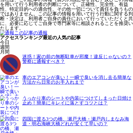
を用いて行う利用者の判断について、正確性、完全性、有益
性、特定目的への適合性、その他一切について責任を負うもの
ではありません。この記事の情報を用いて行う行動に関する判
断・決定は、利用者ご自身の責任において行っていただくと共
に、必要に応じてご自身で専門家等に相談されることを推奨い
たします。
この記事の通報
アクセスランキング
最近の人気の記事
今日
週間
月間
迷惑！家の前の無断駐車が邪魔！違反じゃないの？
警察に通報すべき？
車のエアコンが臭い！一瞬で臭いを消し去る簡単な
方法から日常のお手入れまで
うっかり車のシートや内装につけてしまった日焼け
止め！簡単にキレイに落とすコツとは？
四国に渡る3つの橋、瀬戸大橋・瀬戸内しまなみ海
道・明石海峡大橋どれが安くて早いの？