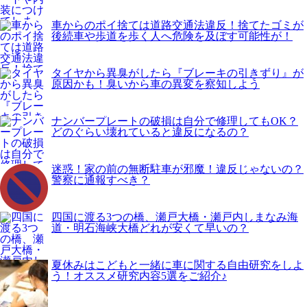
車からのポイ捨ては道路交通法違反！捨てたゴミが
後続車や歩道を歩く人へ危険を及ぼす可能性が！
タイヤから異臭がしたら『ブレーキの引きずり』が
原因かも！臭いから車の異変を察知しよう
ナンバープレートの破損は自分で修理してもOK？
どのぐらい壊れていると違反になるの？
迷惑！家の前の無断駐車が邪魔！違反じゃないの？
警察に通報すべき？
四国に渡る3つの橋、瀬戸大橋・瀬戸内しまなみ海
道・明石海峡大橋どれが安くて早いの？
夏休みはこどもと一緒に車に関する自由研究をしよ
う！オススメ研究内容5選をご紹介♪