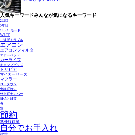
人気キーワード
みんなが気になるキーワード
2回目
5年目
10・15モード
WLTP
ご近所トラブル
エアコン
エアコンフィルター
エアーベッド
カーライフ
キャンプグッズ
トリビア
マイカーリース
マフラー
ローダウン
免許証紛失
外交官ナンバー
日焼け対策
春
窓
節約
紫外線対策
自分でお手入れ
試乗