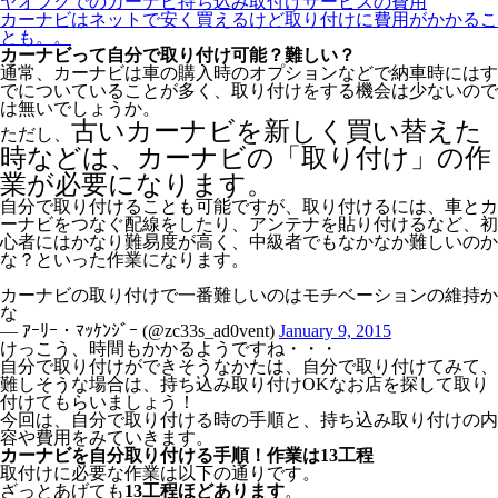
ヤオフクでのカーナビ持ち込み取付けサービスの費用
カーナビはネットで安く買えるけど取り付けに費用がかかるこ
とも。。
カーナビって自分で取り付け可能？難しい？
通常、カーナビは車の購入時のオプションなどで納車時にはす
でについていることが多く、取り付けをする機会は少ないので
は無いでしょうか。
古いカーナビを新しく買い替えた
ただし、
時などは、カーナビの「取り付け」の作
業が必要になります。
自分で取り付けることも可能ですが、取り付けるには、車とカ
ーナビをつなぐ配線をしたり、アンテナを貼り付けるなど、初
心者にはかなり難易度が高く、中級者でもなかなか難しいのか
な？といった作業になります。
カーナビの取り付けで一番難しいのはモチベーションの維持か
な
— ｱｰﾘｰ・ﾏｯｹﾝｼﾞｰ (@zc33s_ad0vent)
January 9, 2015
けっこう、時間もかかるようですね・・・
自分で取り付けができそうなかたは、自分で取り付けてみて、
難しそうな場合は、持ち込み取り付けOKなお店を探して取り
付けてもらいましょう！
今回は、自分で取り付ける時の手順と、持ち込み取り付けの内
容や費用をみていきます。
カーナビを自分取り付ける手順！作業は13工程
取付けに必要な作業は以下の通りです。
ざっとあげても
13工程ほどあります
。