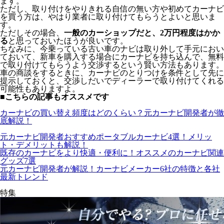
ます。
ただし、取り付けをやりきれる自信の無い方や初めてカーナビ
を買う方は、やはり業者に取り付けてもらうとよいと思いま
す。
ただしその場合、
一般のカーショップだと、2万円程度はかか
る
と思っておいたほうが良いです。
ちなみに、今乗っている古い車のナビは取り外して手元におい
ておいて、新車を購入する場合にカーナビを持ち込んで、無料
で取り付けてもらうよう交渉するという賢い方法もあります。
車の商談をするときに、カーナビのとりつけを条件として先に
提示しておくと、交渉しだいでディーラーで取り付けてくれる
可能性もありますよ。
■こちらの記事もオススメです
カーナビの買い替え頻度はどのくらい？元カーナビ開発者が徹
底解説！
元カーナビ開発者おすすめポータブルカーナビ4選！メリッ
ト・デメリットも解説！
既存のカーナビをより快適・便利に！オススメのカーナビ関連
グッズ7選
元カーナビ開発者が解説！カーナビメーカー6社の特徴と各社
最新トレンド
特集