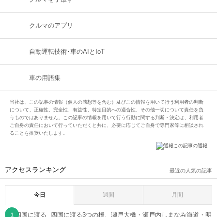
クルマのアプリ
自動運転技術･車のAIとIoT
車の用語集
当社は、この記事の情報（個人の感想等を含む）及びこの情報を用いて行う利用者の判断
について、正確性、完全性、有益性、特定目的への適合性、その他一切について責任を負
うものではありません。この記事の情報を用いて行う行動に関する判断・決定は、利用者
ご自身の責任において行っていただくと共に、必要に応じてご自身で専門家等に相談され
ることを推奨いたします。
この記事の通報
アクセスランキング
最近の人気の記事
今日
週間
月間
四国に渡る3つの橋、瀬戸大橋・瀬戸内しまなみ海道・明