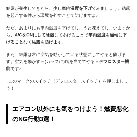
結露が発生してきたら、少し
車内温度を下げて
みましょう。結露
を起こす条件から環境を外すことで防げますよ♪
ただ、あまりにも車内温度を下げてしまうと凍えてしまいますか
ら、
A/CをONにして除湿
してあげることで
車内温度を極端に下
げることなく結露を防げます
。
また、結露は常に空気を動かしている状態にしてやると防げま
す。空気を動かす＝(ガラスに)風を当ててやる＝
デフロスター機
能
です♪
↓このマークのスイッチ（デフロスタースイッチ）を押しましょ
う！
エアコン以外にも気をつけよう！燃費悪化
のNG行動3選！