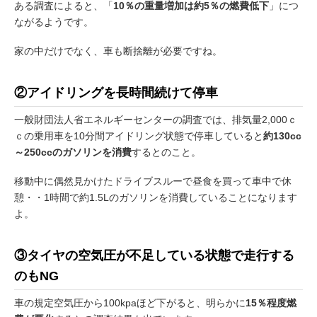
ある調査によると、「
10％の重量増加は約5％の燃費低下
」につ
ながるようです。
家の中だけでなく、車も断捨離が必要ですね。
②アイドリングを長時間続けて停車
一般財団法人省エネルギーセンターの調査では、排気量2,000ｃ
ｃの乗用車を10分間アイドリング状態で停車していると
約130cc
～250ccのガソリンを消費
するとのこと。
移動中に偶然見かけたドライブスルーで昼食を買って車中で休
憩・・1時間で約1.5Lのガソリンを消費していることになります
よ。
③タイヤの空気圧が不足している状態で走行する
のもNG
車の規定空気圧から100kpaほど下がると、明らかに
15％程度燃