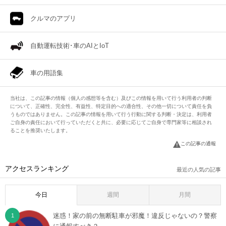
クルマのアプリ
自動運転技術･車のAIとIoT
車の用語集
当社は、この記事の情報（個人の感想等を含む）及びこの情報を用いて行う利用者の判断
について、正確性、完全性、有益性、特定目的への適合性、その他一切について責任を負
うものではありません。この記事の情報を用いて行う行動に関する判断・決定は、利用者
ご自身の責任において行っていただくと共に、必要に応じてご自身で専門家等に相談され
ることを推奨いたします。
この記事の通報
アクセスランキング
最近の人気の記事
今日
週間
月間
迷惑！家の前の無断駐車が邪魔！違反じゃないの？警察