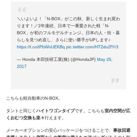
＼いよいよ！「N-BOX」がこの秋、新しく生まれ変わ
ります！／2年連続、日本で一番愛された軽「N-
BOX」が初のフルモデルチェンジ。日本の人・街・暮
らしを見つめ直し、さらに使い勝手がUPします♪
https://t.co/tPbWoUEKBq
pic.twitter.com/HT2du2fYr3
— Honda 本田技研工業(株) (@HondaJP)
May 25,
2017
こちらも軽自動車のN-BOX。
タントと同じく
ハイトワゴンタイプ
です。こちらも
室内空間が広
くおむつ交換も楽々
行えます。
メーカーオプションの安心パッケージをつけることで、
事故回避