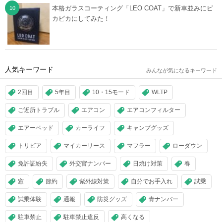
本格ガラスコーティング「LEO COAT」で新車並みにピ
カピカにしてみた！
人気キーワード
みんなが気になるキーワード
2回目
5年目
10・15モード
WLTP
ご近所トラブル
エアコン
エアコンフィルター
エアーベッド
カーライフ
キャンプグッズ
トリビア
マイカーリース
マフラー
ローダウン
免許証紛失
外交官ナンバー
日焼け対策
春
窓
節約
紫外線対策
自分でお手入れ
試乗
試乗体験
通報
防災グッズ
青ナンバー
駐車禁止
駐車禁止違反
高くなる