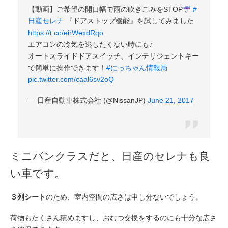
【動画】ご希望の開口幅で雨の吹きこみをSTOP
#
日産セレナ
『ドアストップ機能』を試してみました
https://t.co/eirWexdRqo
エアコンの冷気を逃したくない時にも♪
オートスライドドアスイッチ、インテリジェントキー
で簡単に操作できます！
#にっちゃん情報局
pic.twitter.com/caal6sv2oQ
— 日産自動車株式会社 (@NissanJP)
June 21, 2017
ミニバンクラスだと、日産のセレナも良
い車です。
３列シート
のため、室内空間の広さは申し分ないでしょう。
荷物もたくさん積めますし、おむつ交換をするのにも十分な広さ