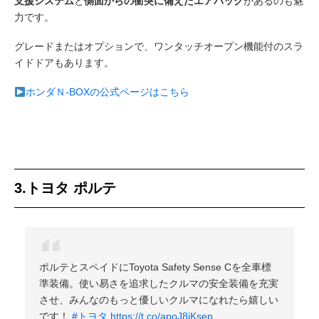
支援システム
と
側面からの衝突に備えたエアバッグ
があるのも魅
力です。
グレードまたはオプションで、ワンタッチオープン機能付のスラ
イドドアもあります。
ホンダＮ-BOXの公式ページはこちら
3.トヨタ ポルテ
ポルテとスペイドにToyota Safety Sense Cを全車標
準装備。使い易さを追求したクルマの安全装備を充実
させ、みんなのもっと優しいクルマになれたら嬉しい
です！
#トヨタ
https://t.co/apoJ8jKsep