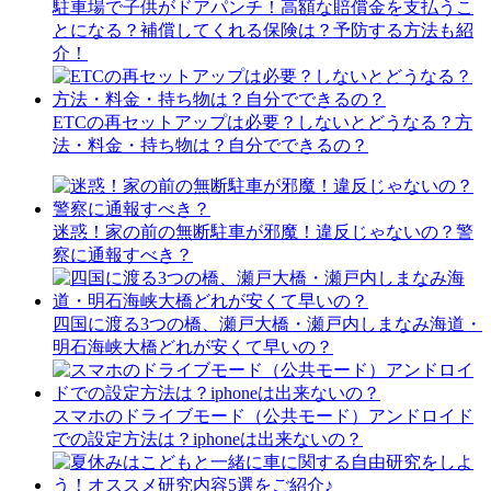
駐車場で子供がドアパンチ！高額な賠償金を支払うこ
とになる？補償してくれる保険は？予防する方法も紹
介！
ETCの再セットアップは必要？しないとどうなる？方
法・料金・持ち物は？自分でできるの？
迷惑！家の前の無断駐車が邪魔！違反じゃないの？警
察に通報すべき？
四国に渡る3つの橋、瀬戸大橋・瀬戸内しまなみ海道・
明石海峡大橋どれが安くて早いの？
スマホのドライブモード（公共モード）アンドロイド
での設定方法は？iphoneは出来ないの？