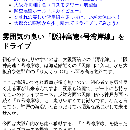
大阪府咲洲庁舎（コスモタワー）展望台
関空展望ホール「スカイビュー」
夕暮れの美しい湾岸線を走り抜け、いざ天保山へ！
大都会の喧騒から少し離れてドライブしてみよう♪
雰囲気の良い「阪神高速4号湾岸線」を
ドライブ
初心者でも走りやすいのは、大阪湾沿いの「湾岸線」。「阪
神高速４号湾岸線」は海遊館近くの「天保山出入口」から大
阪府泉佐野市の「りんくうJCT」へ至る高速道路です。
ここは海沿いでそれ程車が多く無いので、初心者でも気分良
く走る事が出来るんですよ。夜景も綺麗で、デートにも持っ
てこいのドライブコース。反対方面の天保山から神戸方面へ
続く「５号湾岸線」も、走りやすくてお勧めです。なんと言
っても、神戸の海沿いと言うだけでお洒落な感じがして来ま
せんか。
今回は大阪市内から南へ移動する、「４号湾岸線」を使った
ドライブコースを提案してみます！