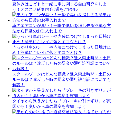
夏休みはこどもと一緒に車に関する自由研究をしよ
う！オススメ研究内容5選をご紹介♪
車のエアコンが臭い！一瞬で臭いを消し去る簡単な方
法から日常のお手入れまで
うっかり車のシートや内装につけてしまった日焼け止
め！簡単にキレイに落とすコツとは？
スクールゾーンはどんな標識？進入禁止時間・土日の
ルールは？違反した時の罰金や通行許可証についても
解説！
タイヤから異臭がしたら『ブレーキの引きずり』が原
因かも！臭いから車の異変を察知しよう