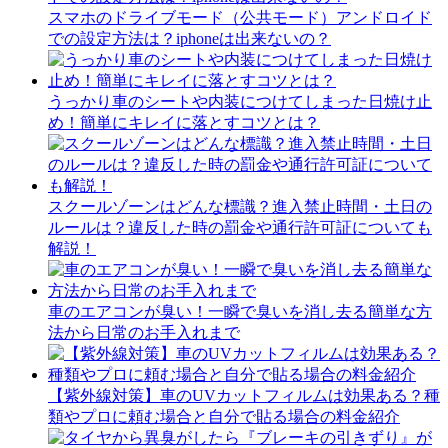
スマホのドライブモード（公共モード）アンドロイド
での設定方法は？iphoneは出来ないの？
うっかり車のシートや内装につけてしまった日焼け止
め！簡単にキレイに落とすコツとは？
スクールゾーンはどんな標識？進入禁止時間・土日の
ルールは？違反した時の罰金や通行許可証についても
解説！
車のエアコンが臭い！一瞬で臭いを消し去る簡単な方
法から日常のお手入れまで
【紫外線対策】車のUVカットフィルムは効果ある？種
類やプロに頼む場合と自分で貼る場合の料金紹介