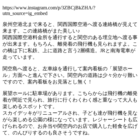
https://www.instagram.com/p/3ZBCjBkZHA/?
utm_source=ig_embed
泉州空港北まで来ると、関西国際空港へ渡る連絡橋が見えて
来ます。この連絡橋がまた美しい♪
関西国際空港料金所を通行すると関空のある埋立地へ渡る事
が出来ます。もちろん、離発着の飛行機も見られますよ。こ
の橋は下に私鉄、上に道路と言う2層構造。JRと南海電車が
走っています。
関空島へ渡ると、左車線を通行して案内看板の「展望ホー
ル」方面へと進んで下さい。関空内の道路は少々分かり難い
ですので、案内看板をお見落とし無く！
展望ホールに駐車場があります。こちらからは飛行機の離発
着が間近で見られ、旅行に行くわくわく感と重なって大人も
楽しめるスポットです。
スカイデッキがリニューアルされ、子ども達が飛行機を見な
がら楽しめる公園の様になっています。レジャーシートも広
げられるので、お弁当や関空内のお店で購入した軽食を広げ
て、のんびりするのも良さそうですね。