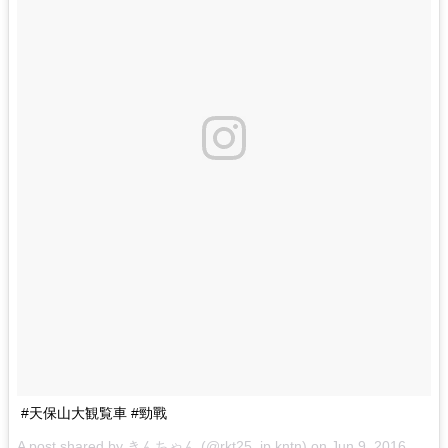
#天保山大観覧車 #勁戰
A post shared by
きんちゃん
(@rkt25_jp.kntn) on
Jun 9, 2016 at 4:56am PDT