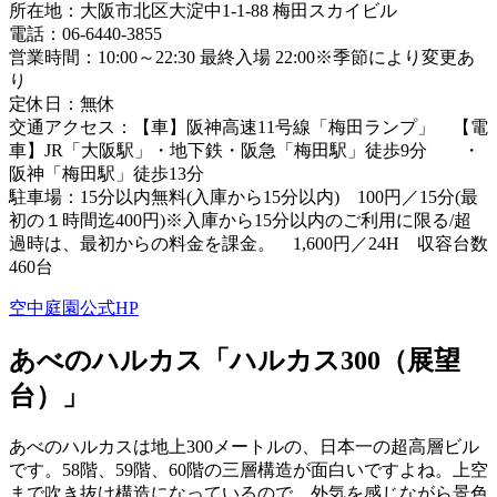
所在地：大阪市北区大淀中1-1-88 梅田スカイビル
電話：06-6440-3855
営業時間：10:00～22:30 最終入場 22:00※季節により変更あ
り
定休日：無休
交通アクセス：【車】阪神高速11号線「梅田ランプ」 【電
車】JR「大阪駅」・地下鉄・阪急「梅田駅」徒歩9分 ・
阪神「梅田駅」徒歩13分
駐車場：15分以内無料(入庫から15分以内) 100円／15分(最
初の１時間迄400円)※入庫から15分以内のご利用に限る/超
過時は、最初からの料金を課金。 1,600円／24H 収容台数
460台
空中庭園公式HP
あべのハルカス「ハルカス300（展望
台）」
あべのハルカスは地上300メートルの、日本一の超高層ビル
です。58階、59階、60階の三層構造が面白いですよね。上空
まで吹き抜け構造になっているので、外気を感じながら景色