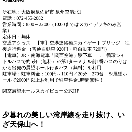
所在地：大阪府泉佐野市 泉州空港北1
電話：072-455-2082
営業時間：8:00～22:00（10:00まではスカイデッキのみ営
業）
定休日：無休
交通アクセス：【車】空港連絡橋スカイゲートブリッジ 往
復通行料金 （普通自動車 920円・軽自動車 720円）
【電車】JR・南海電車「関西空港」駅下車 → 循環シャ
トルバスで約5分（無料）※第1ターミナル前1番バスのりば
から出発の展望ホール行きバス（無料）を利用
駐車場：駐車料金：100円～110円／20分 270台 ※展望ホ
ールで2000円以上お利用で駐車料金1時間無料！
関空展望ホールスカイビュー公式HP
夕暮れの美しい湾岸線を走り抜け、い
ざ天保山へ！