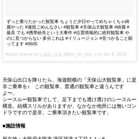
ずっと乗りたかった観覧車 ちょうど夕日やってめちゃくちゃ綺
麗やった #連投ごめんなさい #観覧車 #天保山大観覧車 #綺麗 #
最高 でも #携帯紛失という大事件 #位置情報的に絶対観覧車 や
のに見つからない 多分これは #イリュージョン #見つかること願
ってます #0605
A post shared by
いわた りな
(@rin_rin_rina_) on
Jun 6, 2016 at 1:48am PDT
天保山出口を降りたら、海遊館横の「天保山大観覧車」に是
非ご乗車を♪ この観覧車、普通の観覧車と違うんです
よ〜。
シースルー観覧車でして、足下までも透け透けのシースルー
構造。結構スリルがありますが、なかなか他所には無いゴン
ドラですので是非、ご乗車頂きたい観覧車です。
■施設情報
所在地：大阪府大阪市 港区築港３丁目１１−８