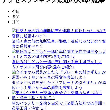
アクセスランキング
最近の人気の記事
今日
週間
月間
迷惑！家の前の無断駐車が邪魔！違反じゃないの？警
察に通報すべき？
夏休みはこどもと一緒に車に関する自由研究をしよ
う！オススメ研究内容5選をご紹介♪
タイヤから異臭がしたら『ブレーキの引きずり』が原
因かも！臭いから車の異変を察知しよう
車のバッテリー交換を自分で！交換方法６つの手順・
必要工具・注意点！