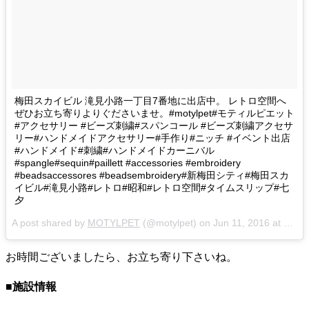
梅田スカイビル 滝見小路一丁目7番地に出店中。 レトロ空間へ
ぜひお立ち寄りよりぐださいませ。#motylpet#モティルピエット
#アクセサリー #ビーズ刺繍#スパンコール #ビーズ刺繍アクセサ
リー#ハンドメイドアクセサリー#手作り#ニッチ #イベント出店
#ハンドメイド#刺繍#ハンドメイドカーニバル
#spangle#sequin#paillett #accessories #embroidery
#beadsaccessores #beadsembroidery#新梅田シティ#梅田スカ
イビル#滝見小路#レトロ#昭和#レトロ空間#タイムスリップ#七
夕
A post shared by
MOTYLPET
(@motylpet) on
Jun 11, 2016 at 8:03pm PDT
お時間ございましたら、お立ち寄り下さいね。
■施設情報