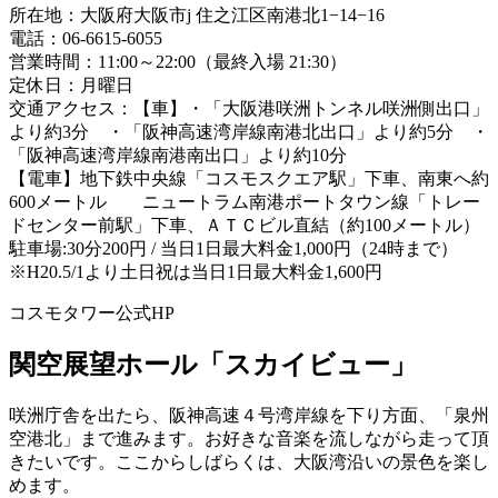
所在地：大阪府大阪市j 住之江区南港北1−14−16
電話：06-6615-6055
営業時間：11:00～22:00（最終入場 21:30）
定休日：月曜日
交通アクセス：【車】・「大阪港咲洲トンネル咲洲側出口」
より約3分 ・「阪神高速湾岸線南港北出口」より約5分 ・
「阪神高速湾岸線南港南出口」より約10分
【電車】地下鉄中央線「コスモスクエア駅」下車、南東へ約
600メートル ニュートラム南港ポートタウン線「トレー
ドセンター前駅」下車、ＡＴＣビル直結（約100メートル）
駐車場:30分200円 / 当日1日最大料金1,000円（24時まで）
※H20.5/1より土日祝は当日1日最大料金1,600円
コスモタワー公式HP
関空展望ホール「スカイビュー」
咲洲庁舎を出たら、阪神高速４号湾岸線を下り方面、「泉州
空港北」まで進みます。お好きな音楽を流しながら走って頂
きたいです。ここからしばらくは、大阪湾沿いの景色を楽し
めます。