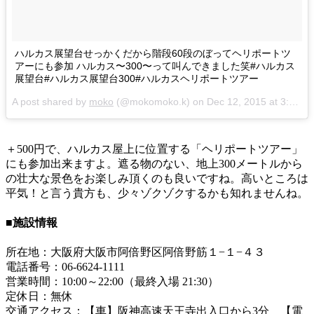
ハルカス展望台せっかくだから階段60段のぼってヘリポートツ
アーにも参加 ハルカス〜300〜って叫んできました笑#ハルカス
展望台#ハルカス展望台300#ハルカスヘリポートツアー
A post shared by
moko
(@mokomoko.k) on
Dec 12, 2015 at 3:55am PST
＋500円で、ハルカス屋上に位置する「ヘリポートツアー」
にも参加出来ますよ。遮る物のない、地上300メートルから
の壮大な景色をお楽しみ頂くのも良いですね。高いところは
平気！と言う貴方も、少々ゾクゾクするかも知れませんね。
■施設情報
所在地：大阪府大阪市阿倍野区阿倍野筋１−１−４３
電話番号：06-6624-1111
営業時間：10:00～22:00（最終入場 21:30）
定休日：無休
交通アクセス：【車】阪神高速天王寺出入口から3分 【電