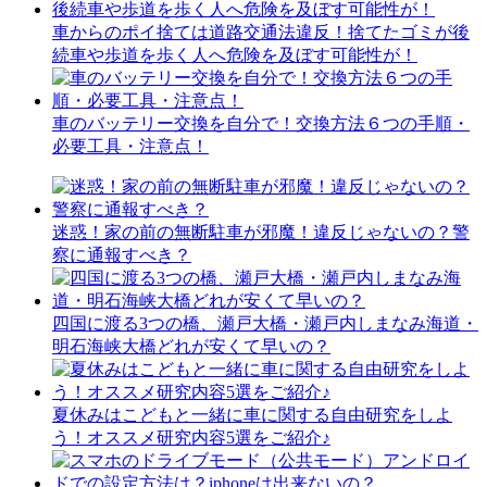
車からのポイ捨ては道路交通法違反！捨てたゴミが後
続車や歩道を歩く人へ危険を及ぼす可能性が！
車のバッテリー交換を自分で！交換方法６つの手順・
必要工具・注意点！
迷惑！家の前の無断駐車が邪魔！違反じゃないの？警
察に通報すべき？
四国に渡る3つの橋、瀬戸大橋・瀬戸内しまなみ海道・
明石海峡大橋どれが安くて早いの？
夏休みはこどもと一緒に車に関する自由研究をしよ
う！オススメ研究内容5選をご紹介♪