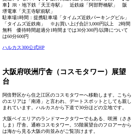
車】JR・地下鉄「天王寺駅」 近鉄線「阿部野橋駅」 阪
堺電車「天王寺駅前駅」
駐車場1時間：提携駐車場「タイムズ近鉄パーキングビル」
「タイムズ近鉄南」 ※お買い上げ合計3,000円以上 2時間
無料 優待時間超過分1時間までは30分300円/以降について
は60分600円
ハルカス300公式HP
大阪府咲洲庁舎（コスモタワー）展望
台
阿倍野区から住之江区のコスモタワーへ移動します。こちら
のエリアは「南港」と言われ、デートスポットとしても親し
まれています。ハルカスから下道で30分ほどの立地です。
大阪ベイエリアのランドマークタワーでもある、咲洲（さき
しま）庁舎。通称コスモタワー。55階展望台のフロアーから
は海から見る大阪の街並みがご覧頂けます。