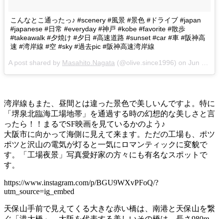
こんなとこ通ったっ♪ #scenery #風景 #景色 #ドライブ #japan
#japanese #日常 #everyday #神戸 #kobe #favorite #散歩
#takeawalk #夕焼け #夕日 #高速道路 #sunset #car #車 #阪神高
速 #湾岸線 #空 #sky #過去pic #阪神高速湾岸線
A post shared by
Masahito.Nagata
(@olive.since1996) on
Jun 23, 2016 at 7:25am PDT
湾岸線もまた、昼間とは違った景色で美しいんですよ。特に
「堺泉北臨海工場地帯」を通過する時の幻想的な美しさと言
ったら！！まるでSF映画を見ているかのよう♪
大阪市に向かって海側に見えて来ます。ただの工場も、ポツ
ポツと沢山の電気が灯ると一気にロマンティックに変貌で
す。「工場夜景」写真愛好家の方々にも有名なスポットで
す。
https://www.instagram.com/p/BGU9WXvPFoQ/?
utm_source=ig_embed
天保山手前で見えてくる大きな赤い橋は、南港と天保山を繋
ぐ「港大橋」。大阪を代表する美しいその橋は、長さ980m