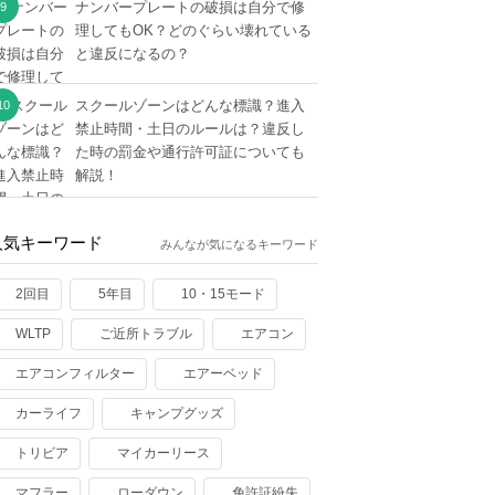
ナンバープレートの破損は自分で修
理してもOK？どのぐらい壊れている
と違反になるの？
スクールゾーンはどんな標識？進入
禁止時間・土日のルールは？違反し
た時の罰金や通行許可証についても
解説！
人気キーワード
みんなが気になるキーワード
2回目
5年目
10・15モード
WLTP
ご近所トラブル
エアコン
エアコンフィルター
エアーベッド
カーライフ
キャンプグッズ
トリビア
マイカーリース
マフラー
ローダウン
免許証紛失