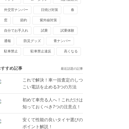
外交官ナンバー
日焼け対策
春
窓
節約
紫外線対策
自分でお手入れ
試乗
試乗体験
通報
防災グッズ
青ナンバー
駐車禁止
駐車禁止違反
高くなる
おすすめ記事
最近話題の記事
これで解決！車一括査定のしつ
こい電話を止める3つの方法
初めて車売る人へ！これだけは
知っておくべき7つの注意点！
安くて性能の良いタイヤ選びの
ポイント解説！