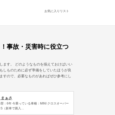
お気に入りリスト
！事故・災害時に役立つ
します。 どのようなものを揃えておけばいい
もしものために必ず準備をしていたほうが良
ますので、必要なものがあればぜひ参考にし
 まぁさ
歴：6年 今乗っている車種：MINI クロスオーバー
ーS（新車で購入…