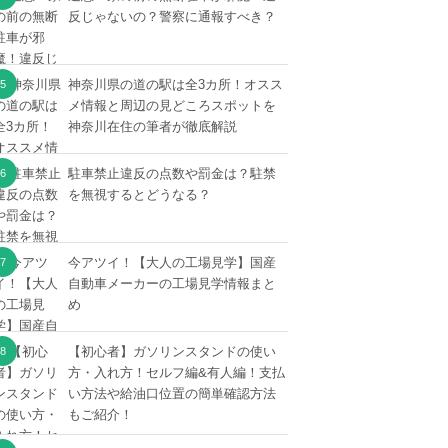
反じゃないの？警察に通報すべき？
神奈川県の道の駅は全3カ所！オスス
メ情報と周辺の見どころスポットを
神奈川在住の筆者が徹底解説
駐車禁止違反の点数や罰金は？駐禁
を無視するとどうなる？
今アツイ！【大人の工場見学】国産
自動車メーカーの工場見学情報まと
め
【初心者】ガソリンスタンドの使い
方・入れ方！セルフ編&有人編！支払
い方法や給油口位置の簡単確認方法
もご紹介！