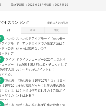
7
最終更新日：2026-6-18 / 投稿日：
2017-5-19
アクセスランキング
最近の人気の記事
今日
週間
月間
スマホのドライブモード（公共モー
ド）アンドロイドでの設定方法は？
iphoneは出来ないの？
ドライブレコーダー2020年人気おす
すめ5選！選ぶ時に必ずチェックして
おくべき5つのポイントも！
『車の寿命は10年10万キロ』は日本
だけの常識だった！世界の車の寿命
は？本当は何年乗れるの？判断ポイ
ントはある？
迷惑！家の前の無断駐車が邪魔！違