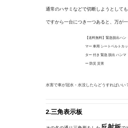
通常のハサミなどで切断しようとしても
ですから一台につき一つあると、万が一
【送料無料】緊急脱出ハン
マー 車用 シートベルトカッ
ター 付き 緊急 脱出 ハンマ
ー 防災 災害
水害で車が冠水・水没したらどうすればいい
2.三角表示板
反射板
その名の通り三角形をした
で