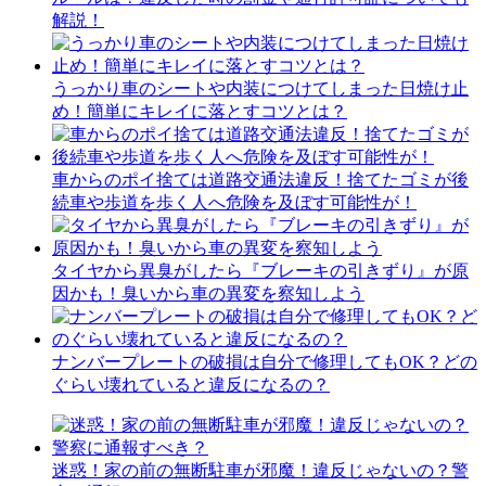
解説！
うっかり車のシートや内装につけてしまった日焼け止
め！簡単にキレイに落とすコツとは？
車からのポイ捨ては道路交通法違反！捨てたゴミが後
続車や歩道を歩く人へ危険を及ぼす可能性が！
タイヤから異臭がしたら『ブレーキの引きずり』が原
因かも！臭いから車の異変を察知しよう
ナンバープレートの破損は自分で修理してもOK？どの
ぐらい壊れていると違反になるの？
迷惑！家の前の無断駐車が邪魔！違反じゃないの？警