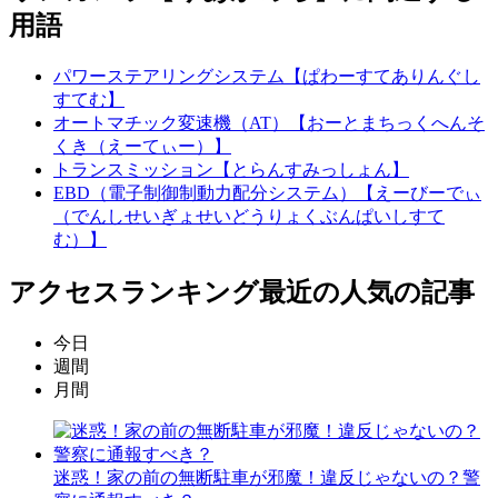
用語
パワーステアリングシステム【ぱわーすてありんぐし
すてむ】
オートマチック変速機（AT）【おーとまちっくへんそ
くき（えーてぃー）】
トランスミッション【とらんすみっしょん】
EBD（電子制御制動力配分システム）【えーびーでぃ
（でんしせいぎょせいどうりょくぶんぱいしすて
む）】
アクセスランキング
最近の人気の記事
今日
週間
月間
迷惑！家の前の無断駐車が邪魔！違反じゃないの？警