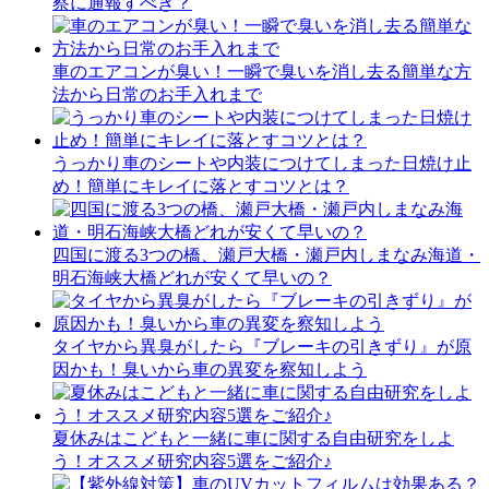
察に通報すべき？
車のエアコンが臭い！一瞬で臭いを消し去る簡単な方
法から日常のお手入れまで
うっかり車のシートや内装につけてしまった日焼け止
め！簡単にキレイに落とすコツとは？
四国に渡る3つの橋、瀬戸大橋・瀬戸内しまなみ海道・
明石海峡大橋どれが安くて早いの？
タイヤから異臭がしたら『ブレーキの引きずり』が原
因かも！臭いから車の異変を察知しよう
夏休みはこどもと一緒に車に関する自由研究をしよ
う！オススメ研究内容5選をご紹介♪