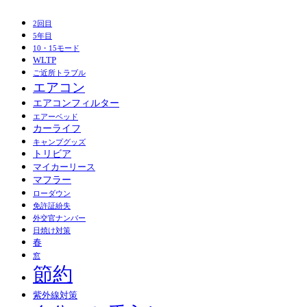
2回目
5年目
10・15モード
WLTP
ご近所トラブル
エアコン
エアコンフィルター
エアーベッド
カーライフ
キャンプグッズ
トリビア
マイカーリース
マフラー
ローダウン
免許証紛失
外交官ナンバー
日焼け対策
春
窓
節約
紫外線対策