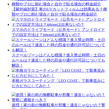
【紫外線対策】車のUVカットフィルムは効果ある？種
類やプロに頼む場合と自分で貼る場合の料金紹介
スマホのドライブモード（公共モード）アンドロイド
での設定方法は？iphoneは出来ないの？
スクールゾーンはどんな標識？進入禁止時間・土日の
ルールは？違反した時の罰金や通行許可証についても
解説！
本格ガラスコーティング「LEO COAT」で新車並みに
ピカピカにしてみた！
迷惑！家の前の無断駐車が邪魔！違反じゃないの？警