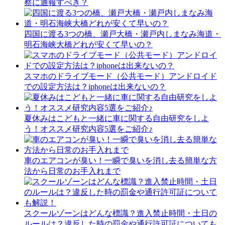
察に通報すべき？
四国に渡る3つの橋、瀬戸大橋・瀬戸内しまなみ海道・
明石海峡大橋どれが安くて早いの？
スマホのドライブモード（公共モード）アンドロイド
での設定方法は？iphoneは出来ないの？
夏休みはこどもと一緒に車に関する自由研究をしよ
う！オススメ研究内容5選をご紹介♪
車のエアコンが臭い！一瞬で臭いを消し去る簡単な方
法から日常のお手入れまで
スクールゾーンはどんな標識？進入禁止時間・土日の
ルールは？違反した時の罰金や通行許可証についても