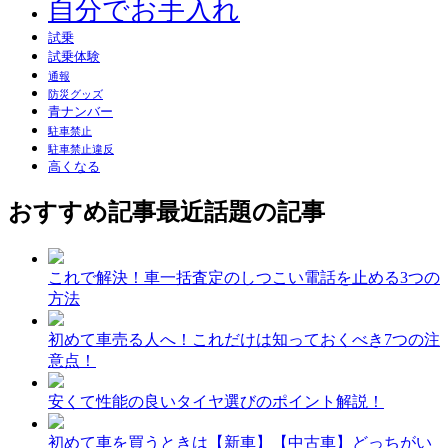
自分でお手入れ
試乗
試乗体験
通報
防災グッズ
青ナンバー
駐車禁止
駐車禁止違反
高くなる
おすすめ記事
最近話題の記事
これで解決！車一括査定のしつこい電話を止める3つの
方法
初めて車売る人へ！これだけは知っておくべき7つの注
意点！
安くて性能の良いタイヤ選びのポイント解説！
初めて車を買うときは【新車】【中古車】どっちがい