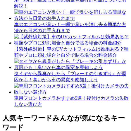
解説！
車のエアコンが臭い！一瞬で臭いを消し去る簡単な方
法から日常のお手入れまで
【紫外線対策】車のUVカットフィルムは効果ある？種
類やプロに頼む場合と自分で貼る場合の料金紹介
タイヤから異臭がしたら『ブレーキの引きずり』が原
因かも！臭いから車の異変を察知しよう
車用フロントカメラおすすめ5選！後付けカメラの失敗
しない選び方
人気キーワード
みんなが気になるキー
ワード