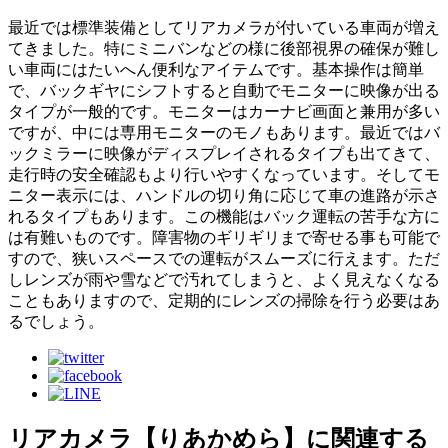
最近では標準装備としてリアカメラが付いている車両が増え
てきました。特にミニバンなどの様に後部視界の確保が難し
い車両にはたいへん便利なアイテムです。基本操作は簡単
で、バックギヤにシフトすると自動でモニターに映像が出る
タイプが一般的です。モニターはカーナビ画面と兼用が多い
ですが、中には専用モニターのモノもあります。最近ではバ
ックミラーに映像がディスプレイされるタイプも出てきて、
走行時の安全確認もより行いやすくなっています。そしてモ
ニター表示には、ハンドルの切り角に応じて車の進路が示さ
れるタイプもあります。この機能はバック運転の苦手な方に
は有難いものです。障害物のギリギリまで寄せる事も可能で
すので、狭いスペースでの運転がスムーズに行えます。ただ
しレンズが雨や雪などで汚れてしまうと、よく見えなくなる
こともありますので、定期的にレンズの掃除を行う必要はあ
るでしょう。
リアカメラ【りあかめら】に関連する