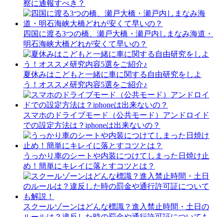
察に通報すべき？
四国に渡る3つの橋、瀬戸大橋・瀬戸内しまなみ海道・
明石海峡大橋どれが安くて早いの？
夏休みはこどもと一緒に車に関する自由研究をしよ
う！オススメ研究内容5選をご紹介♪
スマホのドライブモード（公共モード）アンドロイド
での設定方法は？iphoneは出来ないの？
うっかり車のシートや内装につけてしまった日焼け止
め！簡単にキレイに落とすコツとは？
スクールゾーンはどんな標識？進入禁止時間・土日の
ルールは？違反した時の罰金や通行許可証についても