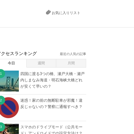
お気に入りリスト
アクセスランキング
最近の人気の記事
今日
週間
月間
四国に渡る3つの橋、瀬戸大橋・瀬戸
内しまなみ海道・明石海峡大橋どれ
が安くて早いの？
迷惑！家の前の無断駐車が邪魔！違
反じゃないの？警察に通報すべき？
スマホのドライブモード（公共モー
ド）アンドロイドでの設定方法は？