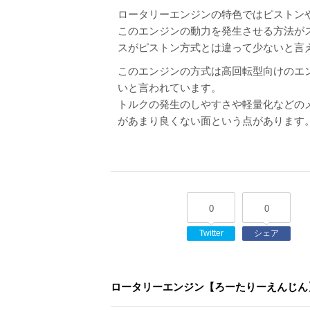
ロータリーエンジンの特色ではピストン
このエンジンの動力を発生させる方法が
スがピストン方式とは違って少ないと言
このエンジンの方式は高回転型向けのエ
いと言われています。
トルクの発生のしやすさや軽量化などの
があまり良くない面という点があります
0
0
Twitter
シェア
ロータリーエンジン【ろーたりーえんじん