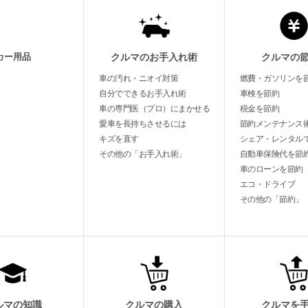
カー用品
クルマのお手入れ術
クルマの
車の汚れ・ニオイ対策
燃費・ガソリンを
自分でできるお手入れ術
車検を節約
車の専門医（プロ）にまかせる
税金を節約
愛車を長持ちさせるには
節約メンテナンス
キズを直す
シェア・レンタル
その他の「お手入れ術」
自動車保険代を節
車のローンを節約
エコ・ドライブ
その他の「節約」
ルマの知識
クルマの購入
クルマを