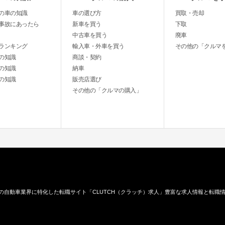
の車の知識
車の選び方
買取・売却
事故にあったら
新車を買う
下取
中古車を買う
廃車
ランキング
輸入車・外車を買う
その他の「クルマ
の知識
商談・契約
の知識
納車
の知識
販売店選び
その他の「クルマの購入」
の自動車業界に特化した転職サイト「CLUTCH（クラッチ）求人」豊富な求人情報と転職