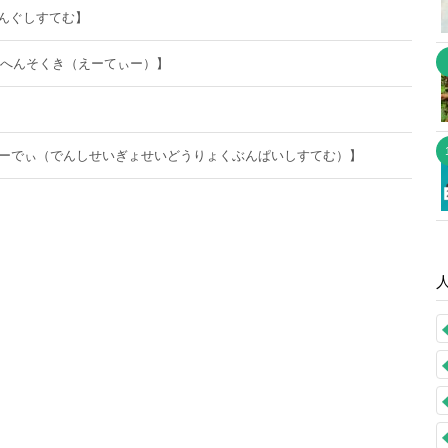
んぐしすてむ】
くへんそくき（えーてぃー）】
びーでぃ（でんしせいぎょせいどうりょくぶんぱいしすてむ）】