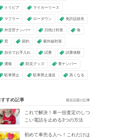
トリビア
マイカーリース
マフラー
ローダウン
免許証紛失
外交官ナンバー
日焼け対策
春
窓
節約
紫外線対策
自分でお手入れ
試乗
試乗体験
通報
防災グッズ
青ナンバー
駐車禁止
駐車禁止違反
高くなる
おすすめ記事
最近話題の記事
これで解決！車一括査定のしつ
こい電話を止める3つの方法
初めて車売る人へ！これだけは