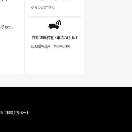
クルマのアプリ
を手放す」
自動運転技術･車のAIとIoT
自動運転技術･車のAIとIoT
情報で転職をサポート