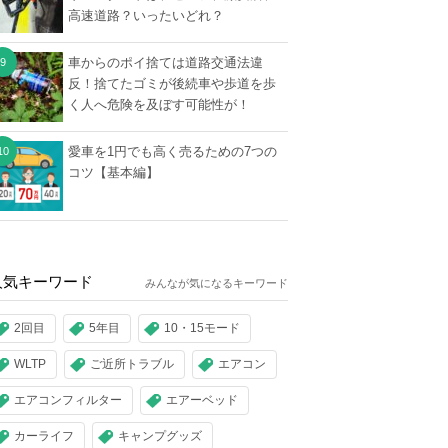
高速道路？いったいどれ？
車からのポイ捨ては道路交通法違
反！捨てたゴミが後続車や歩道を歩
く人へ危険を及ぼす可能性が！
愛車を1円でも高く売るための7つの
コツ【基本編】
人気キーワード
みんなが気になるキーワード
2回目
5年目
10・15モード
WLTP
ご近所トラブル
エアコン
エアコンフィルター
エアーベッド
カーライフ
キャンプグッズ