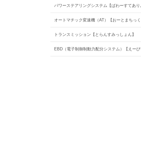
パワーステアリングシステム【ぱわーすてあり
オートマチック変速機（AT）【おーとまちっ
トランスミッション【とらんすみっしょん】
EBD（電子制御制動力配分システム）【えー