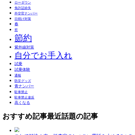
ローダウン
免許証紛失
外交官ナンバー
日焼け対策
春
窓
節約
紫外線対策
自分でお手入れ
試乗
試乗体験
通報
防災グッズ
青ナンバー
駐車禁止
駐車禁止違反
高くなる
おすすめ記事
最近話題の記事