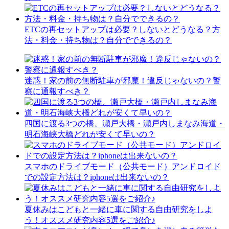
ETCの再セットアップは必要？しないとどうなる？方
法・料金・持ち物は？自分でできるの？
迷惑！家の前の無断駐車が邪魔！違反じゃないの？警
察に通報すべき？
四国に渡る3つの橋、瀬戸大橋・瀬戸内しまなみ海道・
明石海峡大橋どれが安くて早いの？
スマホのドライブモード（公共モード）アンドロイド
での設定方法は？iphoneは出来ないの？
夏休みはこどもと一緒に車に関する自由研究をしよ
う！オススメ研究内容5選をご紹介♪