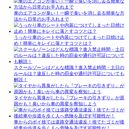
車のエアコンが臭い！一瞬で臭いを消し去る簡単な方
法から日常のお手入れまで
うっかり車のシートや内装につけてしまった日焼け止
め！簡単にキレイに落とすコツとは？
スクールゾーンはどんな標識？進入禁止時間・土日の
ルールは？違反した時の罰金や通行許可証についても
解説！
タイヤから異臭がしたら『ブレーキの引きずり』が原
因かも！臭いから車の異変を察知しよう
車からのポイ捨ては道路交通法違反！捨てたゴミが後
続車や歩道を歩く人へ危険を及ぼす可能性が！