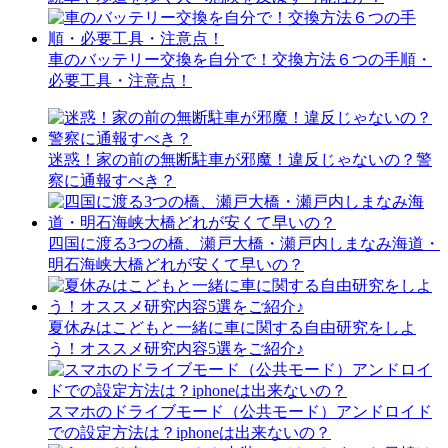
車のバッテリー交換を自分で！交換方法６つの手順・
必要工具・注意点！
迷惑！家の前の無断駐車が邪魔！違反じゃないの？警
察に通報すべき？
四国に渡る3つの橋、瀬戸大橋・瀬戸内しまなみ海道・
明石海峡大橋どれが安くて早いの？
夏休みはこどもと一緒に車に関する自由研究をしよ
う！オススメ研究内容5選をご紹介♪
スマホのドライブモード（公共モード）アンドロイド
での設定方法は？iphoneは出来ないの？