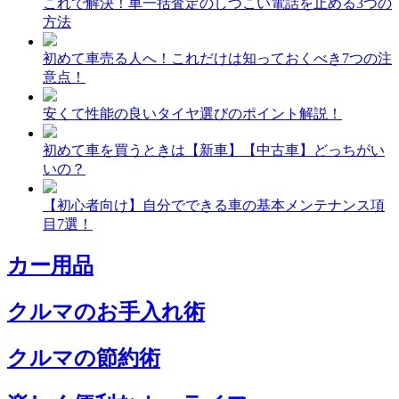
これで解決！車一括査定のしつこい電話を止める3つの
方法
初めて車売る人へ！これだけは知っておくべき7つの注
意点！
安くて性能の良いタイヤ選びのポイント解説！
初めて車を買うときは【新車】【中古車】どっちがい
いの？
【初心者向け】自分でできる車の基本メンテナンス項
目7選！
カー用品
クルマのお手入れ術
クルマの節約術