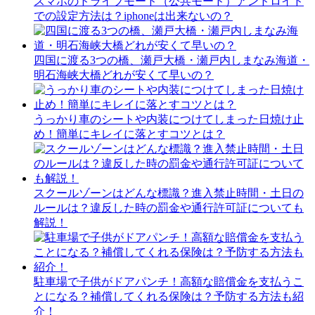
スマホのドライブモード（公共モード）アンドロイド
での設定方法は？iphoneは出来ないの？
四国に渡る3つの橋、瀬戸大橋・瀬戸内しまなみ海道・
明石海峡大橋どれが安くて早いの？
うっかり車のシートや内装につけてしまった日焼け止
め！簡単にキレイに落とすコツとは？
スクールゾーンはどんな標識？進入禁止時間・土日の
ルールは？違反した時の罰金や通行許可証についても
解説！
駐車場で子供がドアパンチ！高額な賠償金を支払うこ
とになる？補償してくれる保険は？予防する方法も紹
介！