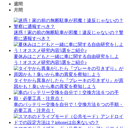
週間
月間
迷惑！家の前の無断駐車が邪魔！違反じゃないの？警
察に通報すべき？
夏休みはこどもと一緒に車に関する自由研究をしよ
う！オススメ研究内容5選をご紹介♪
タイヤから異臭がしたら『ブレーキの引きずり』が原
因かも！臭いから車の異変を察知しよう
車のバッテリー交換を自分で！交換方法６つの手順・
必要工具・注意点！