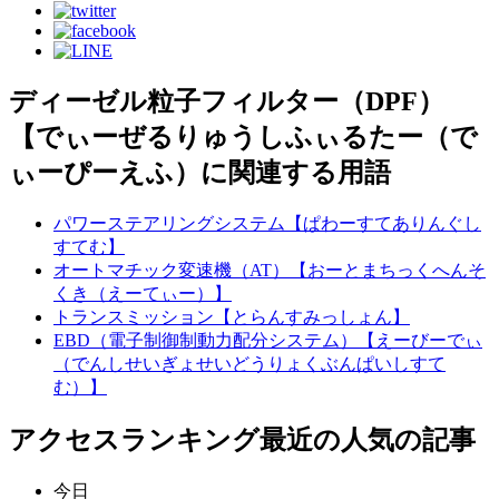
ディーゼル粒子フィルター（DPF）
【でぃーぜるりゅうしふぃるたー（で
ぃーぴーえふ）に関連する用語
パワーステアリングシステム【ぱわーすてありんぐし
すてむ】
オートマチック変速機（AT）【おーとまちっくへんそ
くき（えーてぃー）】
トランスミッション【とらんすみっしょん】
EBD（電子制御制動力配分システム）【えーびーでぃ
（でんしせいぎょせいどうりょくぶんぱいしすて
む）】
アクセスランキング
最近の人気の記事
今日