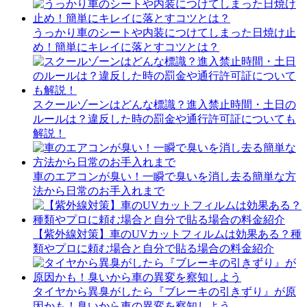
うっかり車のシートや内装につけてしまった日焼け止
め！簡単にキレイに落とすコツとは？
スクールゾーンはどんな標識？進入禁止時間・土日の
ルールは？違反した時の罰金や通行許可証についても
解説！
車のエアコンが臭い！一瞬で臭いを消し去る簡単な方
法から日常のお手入れまで
【紫外線対策】車のUVカットフィルムは効果ある？種
類やプロに頼む場合と自分で貼る場合の料金紹介
タイヤから異臭がしたら『ブレーキの引きずり』が原
因かも！臭いから車の異変を察知しよう