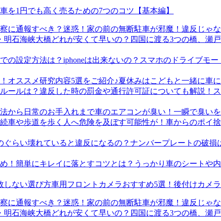
車を1円でも高く売るための7つのコツ【基本編】
迷惑！家の前の無断駐車が邪魔！違反じゃな
四国に渡る3つの橋、瀬
スマホのドライブモード
夏休みはこどもと一緒に車に
ス
車のエアコンが臭い！一瞬で臭いを
車からのポイ捨
ナンバープレートの破損
うっかり車のシートや内
車用フロントカメラおすすめ5選！後付けカメ
迷惑！家の前の無断駐車が邪魔！違反じゃな
四国に渡る3つの橋、瀬