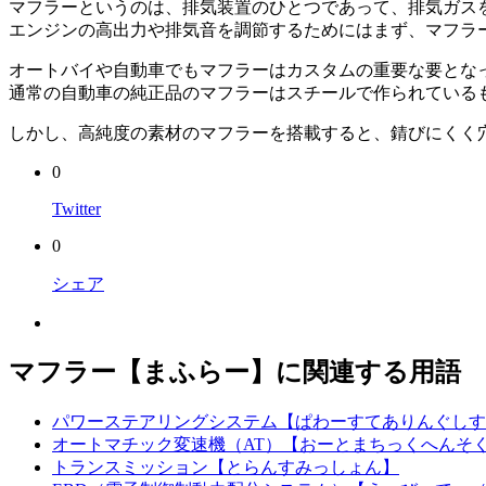
マフラーというのは、排気装置のひとつであって、排気ガス
エンジンの高出力や排気音を調節するためにはまず、マフラ
オートバイや自動車でもマフラーはカスタムの重要な要とな
通常の自動車の純正品のマフラーはスチールで作られている
しかし、高純度の素材のマフラーを搭載すると、錆びにくく
0
Twitter
0
シェア
マフラー【まふらー】に関連する用語
パワーステアリングシステム【ぱわーすてありんぐしす
オートマチック変速機（AT）【おーとまちっくへんそ
トランスミッション【とらんすみっしょん】