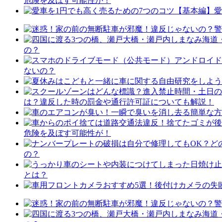
危険を及ぼす可能性が！
愛
の？
ないの？
は？違反した時の罰金や通行許可証についても解説！
危険を及ぼす可能性が！
の？
とは？