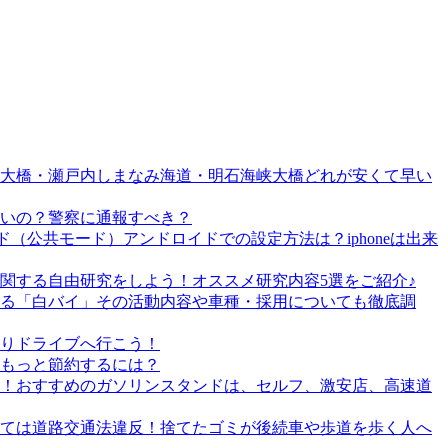
戸大橋・瀬戸内しまなみ海道・明石海峡大橋どれが安くて早い
いの？警察に通報すべき？
（公共モード）アンドロイドでの設定方法は？iphoneは出来
関する自由研究をしよう！オススメ研究内容5選をご紹介♪
る「白バイ」その活動内容や車種・採用についても徹底調
りドライブへ行こう！
もっと節約するには？
！おすすめのガソリンスタンドは、セルフ、激安店、高速道
ては道路交通法違反！捨てたゴミが後続車や歩道を歩く人へ