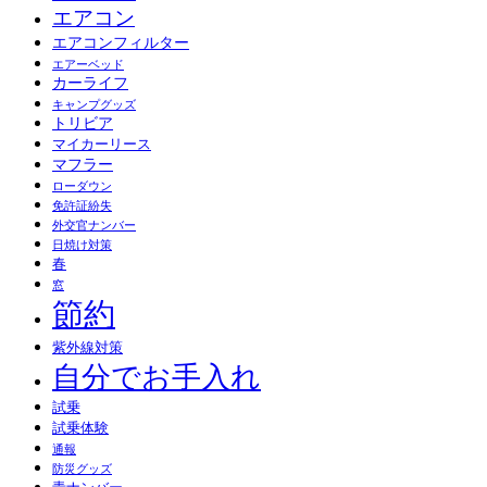
エアコン
エアコンフィルター
エアーベッド
カーライフ
キャンプグッズ
トリビア
マイカーリース
マフラー
ローダウン
免許証紛失
外交官ナンバー
日焼け対策
春
窓
節約
紫外線対策
自分でお手入れ
試乗
試乗体験
通報
防災グッズ