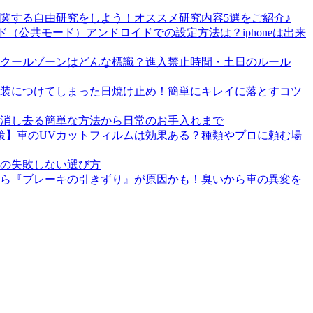
関する自由研究をしよう！オススメ研究内容5選をご紹介♪
（公共モード）アンドロイドでの設定方法は？iphoneは出来
クールゾーンはどんな標識？進入禁止時間・土日のルール
装につけてしまった日焼け止め！簡単にキレイに落とすコツ
消し去る簡単な方法から日常のお手入れまで
策】車のUVカットフィルムは効果ある？種類やプロに頼む場
ラの失敗しない選び方
ら『ブレーキの引きずり』が原因かも！臭いから車の異変を