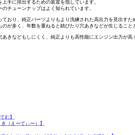
を上手に排出するための装置を指しています。
ーのチューンナップはよく知られています。
っており、純正パーツよりもより洗練された高出力を見出すた
ものが多く、年数を重ねると錆びたり穴あきなどが生じること
穴あきなどもしにくく、純正よりも高性能にエンジン出力が高
てむ】
くき（えーてぃー）】