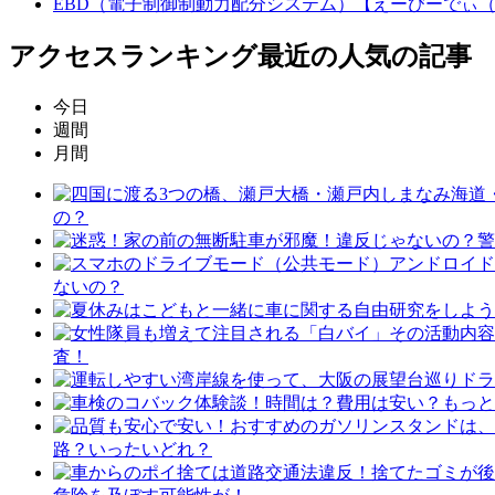
EBD（電子制御制動力配分システム）【えーびーでぃ
アクセスランキング
最近の人気の記事
今日
週間
月間
の？
ないの？
査！
路？いったいどれ？