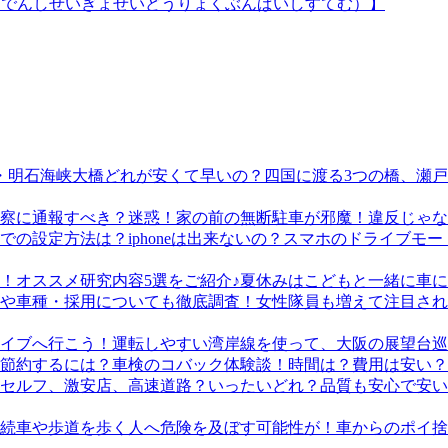
（でんしせいぎょせいどうりょくぶんぱいしすてむ）】
四国に渡る3つの橋、瀬
迷惑！家の前の無断駐車が邪魔！違反じゃな
スマホのドライブモード
夏休みはこどもと一緒に車に
女性隊員も増えて注目され
運転しやすい湾岸線を使って、大阪の展望台巡
車検のコバック体験談！時間は？費用は安い？
品質も安心で安い
車からのポイ捨