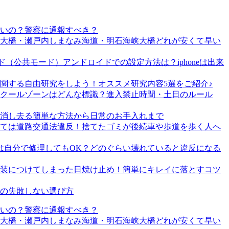
いの？警察に通報すべき？
戸大橋・瀬戸内しまなみ海道・明石海峡大橋どれが安くて早い
（公共モード）アンドロイドでの設定方法は？iphoneは出来
関する自由研究をしよう！オススメ研究内容5選をご紹介♪
クールゾーンはどんな標識？進入禁止時間・土日のルール
消し去る簡単な方法から日常のお手入れまで
ては道路交通法違反！捨てたゴミが後続車や歩道を歩く人へ
は自分で修理してもOK？どのぐらい壊れていると違反になる
装につけてしまった日焼け止め！簡単にキレイに落とすコツ
ラの失敗しない選び方
いの？警察に通報すべき？
戸大橋・瀬戸内しまなみ海道・明石海峡大橋どれが安くて早い