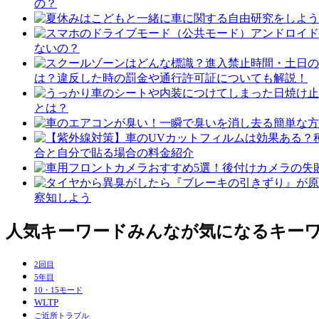
の？
ないの？
は？違反した時の罰金や通行許可証についても解説！
とは？
合と自分で貼る場合の料金紹介
察知しよう
人気キーワード
みんなが気になるキー
2回目
5年目
10・15モード
WLTP
ご近所トラブル